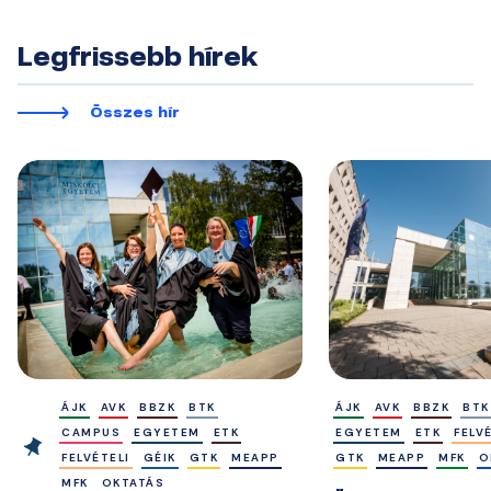
Legfrissebb hírek
Összes hír
ÁJK
AVK
BBZK
BTK
ÁJK
AVK
BBZK
BTK
CAMPUS
EGYETEM
ETK
EGYETEM
ETK
FELV
FELVÉTELI
GÉIK
GTK
MEAPP
GTK
MEAPP
MFK
O
MFK
OKTATÁS