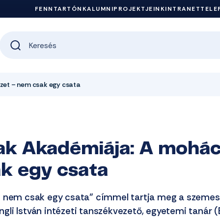
FENNTARTÓNK
ALUMNI
PROJEKTJEINK
INTRANET
TELE
zet – nem csak egy csata
k Akadémiája: A mohác
k egy csata
 nem csak egy csata” címmel tartja meg a szemes
ingli István intézeti tanszékvezető, egyetemi tanár 