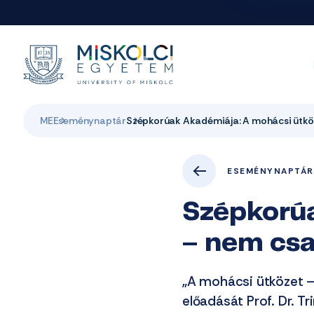
ME
Eseménynaptár
Szépkorúak Akadémiája: A mohácsi ütkö
ESEMÉNYNAPTÁR
Szépkorúa
– nem csa
„A mohácsi ütközet –
előadását Prof. Dr. Tr