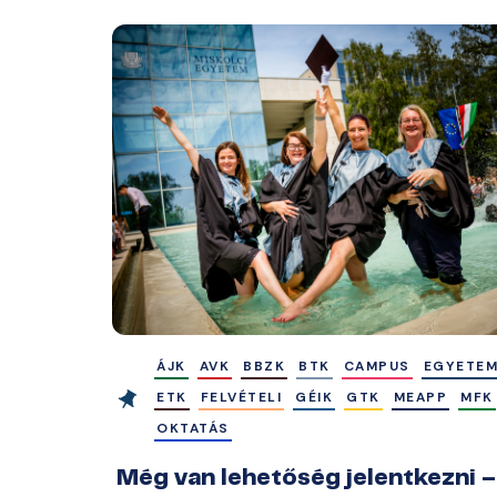
ÁJK
AVK
BBZK
BTK
CAMPUS
EGYETE
ETK
FELVÉTELI
GÉIK
GTK
MEAPP
MFK
OKTATÁS
Még van lehetőség jelentkezni –