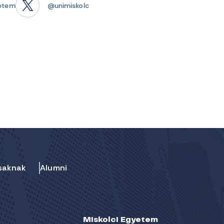
etem
@unimiskolc
saknak
Alumni
Miskolci Egyetem