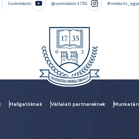
/unimiskolc
@unimiskolc1735
#miskolci_egy
k
Hallgatóknak
Vállalati partnereknek
Munkatár