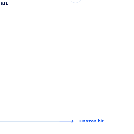
an.
Összes hír