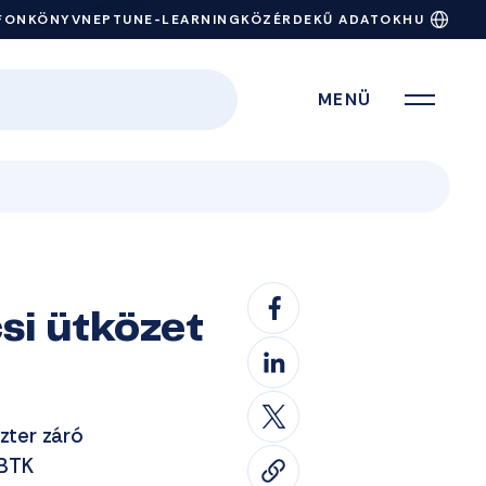
FONKÖNYV
NEPTUN
E-LEARNING
KÖZÉRDEKŰ ADATOK
HU
MENÜ
si ütközet
zter záró
(BTK