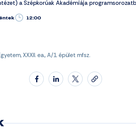
ntézet) a Szépkorúak Akadémiája programsorozatb
Péntek
12:00
Egyetem, XXXII. ea., A/1. épület mfsz.
k