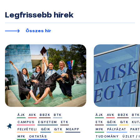
Legfrissebb hírek
Összes hír
ÁJK
AVK
BBZK
BTK
ÁJK
AVK
BBZK
BTK
CAMPUS
EGYETEM
ETK
ETK
GÉIK
GTK
KUT
FELVÉTELI
GÉIK
GTK
MEAPP
MFK
PÁLYÁZAT
PAR
MFK
OKTATÁS
TUDOMÁNY
ÜZLET /