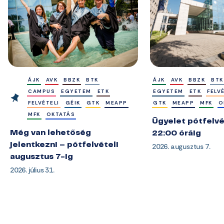
ÁJK
AVK
BBZK
BTK
ÁJK
AVK
BBZK
BTK
CAMPUS
EGYETEM
ETK
EGYETEM
ETK
FELV
FELVÉTELI
GÉIK
GTK
MEAPP
GTK
MEAPP
MFK
O
MFK
OKTATÁS
Ügyelet pótfelvé
Még van lehetőség
22:00 óráig
jelentkezni – pótfelvételi
2026. augusztus 7.
augusztus 7-ig
2026. július 31.