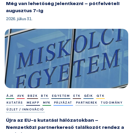
Még van lehetőség jelentkezni – pótfelvételi
augusztus 7-ig
2026. július 31.
ÁJK
AVK
BBZK
BTK
EGYETEM
ETK
GÉIK
GTK
KUTATÁS
MEAPP
MFK
PÁLYÁZAT
PARTNEREK
TUDOMÁNY
ÜZLET / INNOVÁCIÓ
Újra az EU-s kutatási hálózatokban –
Nemzetközi partnerkereső találkozót rendez a