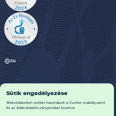
EN
Sütik engedélyezése
ADATVÉDELEM
Weboldalunkon sütiket használunk a Cookie-szabályzatot
COOKIE-SZABÁLYZAT
© 2026 Miskolci Egyetem
és az Adatvédelmi irányelveket követve.