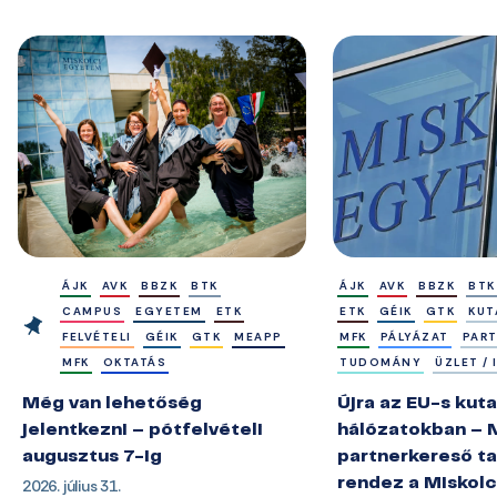
ÁJK
AVK
BBZK
BTK
ÁJK
AVK
BBZK
BTK
CAMPUS
EGYETEM
ETK
ETK
GÉIK
GTK
KUT
FELVÉTELI
GÉIK
GTK
MEAPP
MFK
PÁLYÁZAT
PAR
MFK
OKTATÁS
TUDOMÁNY
ÜZLET /
Még van lehetőség
Újra az EU-s kuta
jelentkezni – pótfelvételi
hálózatokban – 
augusztus 7-ig
partnerkereső ta
2026. július 31.
rendez a Miskol