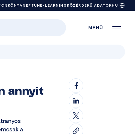
FONKÖNYV
NEPTUN
E-LEARNING
KÖZÉRDEKŰ ADATOK
HU
MENÜ
n annyit
átrányos
nemcsak a