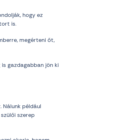
ndolják, hogy ez
ort is.
emberre, megérteni őt,
g is gazdagabban jön ki
. Nálunk például
 szülői szerep
mezni akarja, hanem