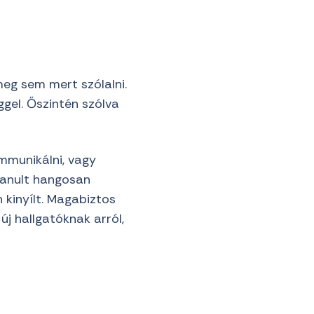
meg sem mert szólalni.
ggel. Őszintén szólva
mmunikálni, vagy
tanult hangosan
n kinyílt. Magabiztos
új hallgatóknak arról,