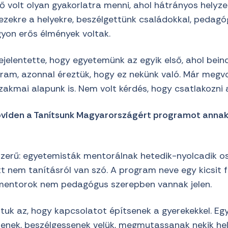
ő volt olyan gyakorlatra menni, ahol hátrányos helyze
 ezekre a helyekre, beszélgettünk családokkal, pedagó
gyon erős élmények voltak.
jelentette, hogy egyetemünk az egyik első, ahol bein
am, azonnal éreztük, hogy ez nekünk való. Már megvo
zakmai alapunk is. Nem volt kérdés, hogy csatlakozni 
viden a Tanítsunk Magyarországért programot annak
zerű: egyetemisták mentorálnak hetedik-nyolcadik os
tt nem tanításról van szó. A program neve egy kicsit 
mentorok nem pedagógus szerepben vannak jelen.
uk az, hogy kapcsolatot építsenek a gyerekekkel. Egy
nek, beszélgessenek velük, megmutassanak nekik hel