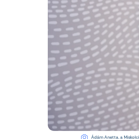
Ádám Anetta, a Miskolc