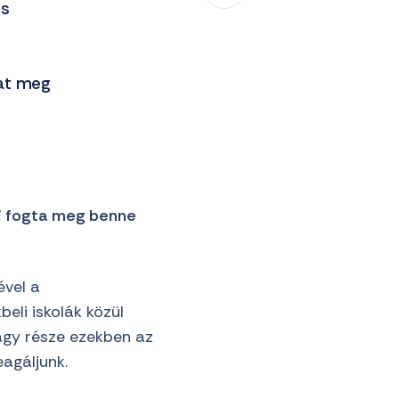
és
hat meg
mi fogta meg benne
ével a
eli iskolák közül
nagy része ezekben az
agáljunk.