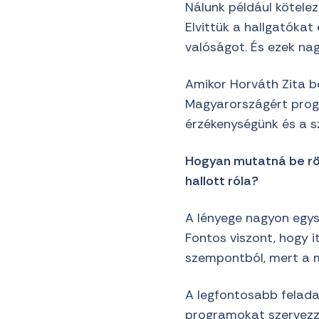
Nálunk például kötelez
Elvittük a hallgatókat
valóságot. És ezek na
Amikor Horváth Zita be
Magyarországért progr
érzékenységünk és a s
Hogyan mutatná be rö
hallott róla?
A lényege nagyon egys
Fontos viszont, hogy i
szempontból, mert a 
A legfontosabb feladat
programokat szervezze