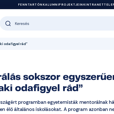
FENNTARTÓNK
ALUMNI
PROJEKTJEINK
INTRANET
TELE
ki odafigyel rád”
álás sokszor egyszerűe
laki odafigyel rád”
rszágért programban egyetemisták mentorálnak h
ésen élő általános iskolásokat. A program azonban 