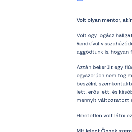
Volt olyan mentor, aki
Volt egy jogász hallga
Rendkívül visszahúzódó
aggódtunk is, hogyan f
Aztán bekerült egy fi
egyszerűen nem fog m
beszélni, szemkontaktus
lett, erős lett, és kés
mennyit változtatott 
Hihetetlen volt látni e
Mit jelent Önnek sze