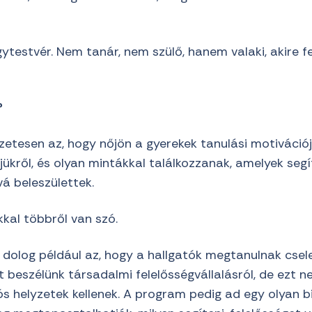
testvér. Nem tanár, nem szülő, hanem valaki, akire fel
?
szetesen az, hogy nőjön a gyerekek tanulási motiváci
ükről, és olyan mintákkal találkozzanak, amelyek segí
á beleszülettek.
kal többről van szó.
 dolog például az, hogy a hallgatók megtanulnak csel
 beszélünk társadalmi felelősségvállalásról, de ezt n
ós helyzetek kellenek. A program pedig ad egy olyan b