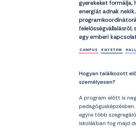
gyerekeket formálja, 
energiát adnak nekik
programkoordinátoráv
felelősségvállalásról
egy emberi kapcsolat
CAMPUS
EGYETEM
HAL
Hogyan találkozott e
személyesen?
A program előtt is na
pedagógusképzésben. M
egyre több szegregálód
iskolákban fog majd d