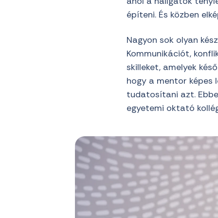
ahol a hallgatók tényl
építeni. És közben elk
Nagyon sok olyan kész
Kommunikációt, konflik
skilleket, amelyek ké
hogy a mentor képes l
tudatosítani azt. Ebb
egyetemi oktató kollé