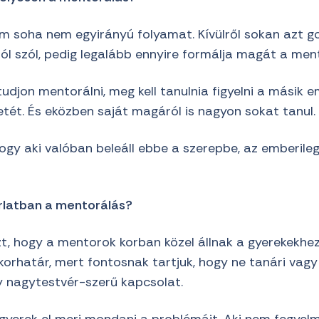
m soha nem egyirányú folyamat. Kívülről sokan azt go
ól szól, pedig legalább ennyire formálja magát a ment
 tudjon mentorálni, meg kell tanulnia figyelni a másik 
etét. És eközben saját magáról is nagyon sokat tanul.
ogy aki valóban beleáll ebbe a szerepbe, az emberile
rlatban a mentorálás?
t, hogy a mentorok korban közel állnak a gyerekekhez
korhatár, mert fontosnak tartjuk, hogy ne tanári vagy
gy nagytestvér-szerű kapcsolat.
 gyerek el meri mondani a problémáit. Aki nem fegyel