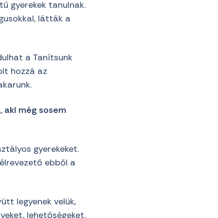
tű gyerekek tanulnak.
gusokkal, látták a
dulhat a Tanítsunk
lt hozzá az
akarunk.
, aki még sosem
ztályos gyerekeket.
félrevezető ebből a
ütt legyenek velük,
yeket, lehetőségeket,