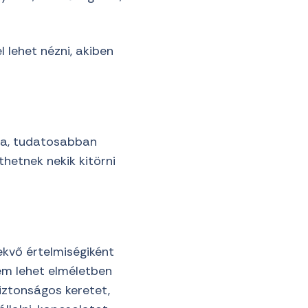
 lehet nézni, akiben
ója, tudatosabban
thetnek nekik kitörni
ekvő értelmiségiként
em lehet elméletben
iztonságos keretet,