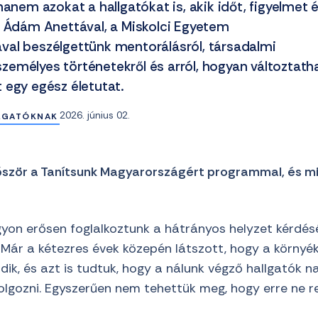
hanem azokat a hallgatókat is, akik időt, figyelmet 
. Ádám Anettával, a Miskolci Egyetem
al beszélgettünk mentorálásról, társadalmi
, személyes történetekről és arról, hogyan változtat
 egy egész életutat.
2026. június 02.
LGATÓKNAK
lőször a Tanítsunk Magyarországért programmal, és 
gyon erősen foglalkoztunk a hátrányos helyzet kérdés
ár a kétezres évek közepén látszott, hogy a környékb
ik, és azt is tudtuk, hogy a nálunk végző hallgatók 
olgozni. Egyszerűen nem tehettük meg, hogy erre ne re