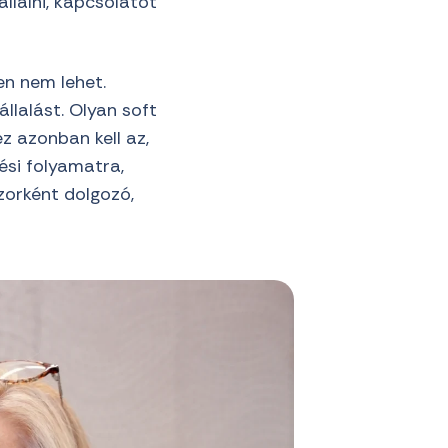
állalni, kapcsolatot
n nem lehet.
llalást. Olyan soft
z azonban kell az,
ési folyamatra,
zorként dolgozó,