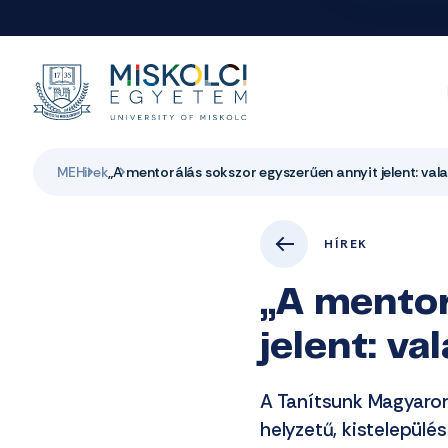
ME
Hirek
„A mentorálás sokszor egyszerűen annyit jelent: vala
HÍREK
„A mentor
jelent: va
A Tanítsunk Magyaro
helyzetű, kistelepül