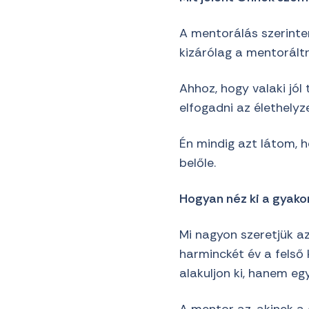
A mentorálás szerinte
kizárólag a mentoráltr
Ahhoz, hogy valaki jól
elfogadni az élethelyz
Én mindig azt látom, h
belőle.
Hogyan néz ki a gyako
Mi nagyon szeretjük az
harminckét év a felső 
alakuljon ki, hanem e
A mentor az, akinek a