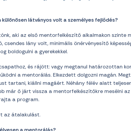
n különösen látványos volt a személyes fejlődés?
tónk, aki az első mentorfelkészítő alkalmakon szinte 
, csendes lány volt, minimális önérvényesítő képessé
og boldogulni a gyerekekkel.
úcsapathoz, és rájött: vagy megtanul határozottan ko
űködni a mentorálás. Elkezdett dolgozni magán. Meg
t tartani, kiállni magáért. Néhány félév alatt teljese
őbb már ő járt vissza a mentorfelkészítőkre mesélni az 
rajta a program.
zt az átalakulást.
mélyesen a mentorálás?