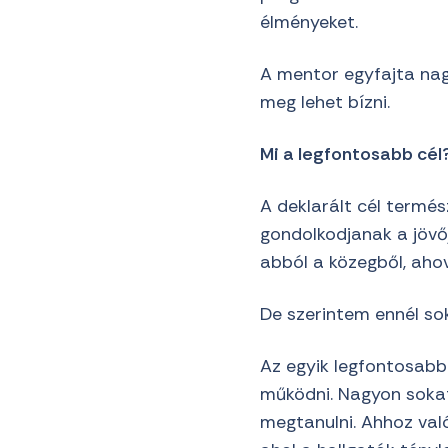
élményeket.
A mentor egyfajta nagy
meg lehet bízni.
Mi a legfontosabb cél
A deklarált cél termé
gondolkodjanak a jövőj
abból a közegből, ahov
De szerintem ennél sok
Az egyik legfontosabb
működni. Nagyon sokat
megtanulni. Ahhoz val