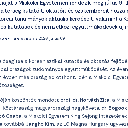
iáját a Miskolci Egyetemen rendezik meg július 9–1
a térség kutatóit, oktatóit és szakembereit hozza 
oreai tanulmányok aktuális kérdéseit, valamint a K
atos kutatások és nemzetközi együttműködések új ir
2026. július 09.
MÁNY
UNIVERSITY
lősegítse a koreanisztikai kutatás és oktatás fejlődé
rópai országok tudományos együttműködését. Az éve
 évben más ország ad otthont, idén a Miskolci Egye
özösséget.
tóján köszöntőt mondott
prof. dr. Horváth Zita
, a Mis
ai Köztársaság magyarországi nagykövete,
dr. Bogook
abó Csaba
, a Miskolci Egyetem King Sejong Intézetének
te továbbá
Jangho Kim
, az LG Magna Hungary ügyveze