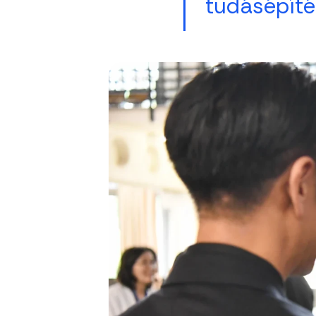
tudásépíté