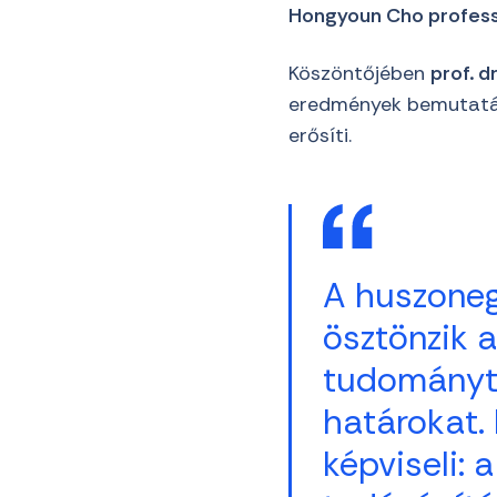
Hongyoun Cho profes
Köszöntőjében
prof. d
eredmények bemutatásá
erősíti.
A huszoneg
ösztönzik 
tudományte
határokat. 
képviseli: 