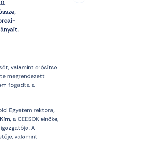
0.
össze,
oreai-
ányait.
sét, valamint erősítse
nte megrendezett
tem fogadta a
kolci Egyetem rektora,
 Kim
, a CEESOK elnöke,
 igazgatója. A
tője, valamint