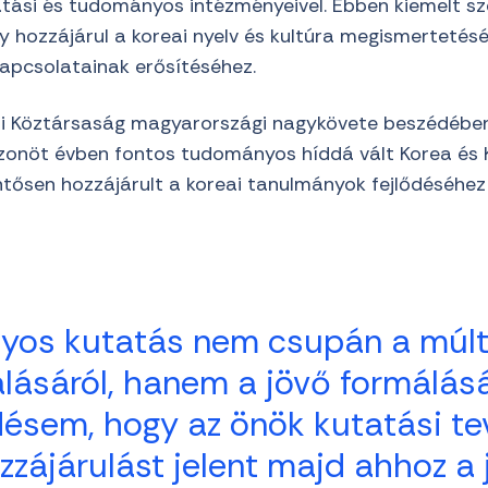
tási és tudományos intézményeivel. Ebben kiemelt sze
ly hozzájárul a koreai nyelv és kultúra megismertetés
apcsolatainak erősítéséhez.
eai Köztársaság magyarországi nagykövete beszédébe
onöt évben fontos tudományos híddá vált Korea és Kö
ntősen hozzájárult a koreai tanulmányok fejlődéséhez
yos kutatás nem csupán a múl
ásáról, hanem a jövő formálásáró
sem, hogy az önök kutatási t
zzájárulást jelent majd ahhoz a 