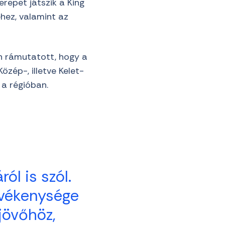
repet játszik a King
éhez, valamint az
n rámutatott, hogy a
zép-, illetve Kelet-
 a régióban.
t
l is szól.
evékenysége
jövőhöz,