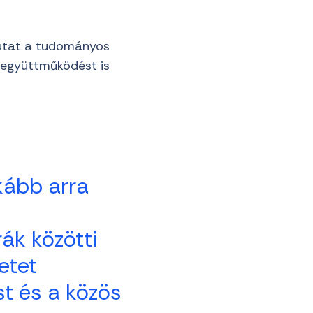
mutat a tudományos
 együttműködést is
kább arra
ák közötti
etet
st és a közös