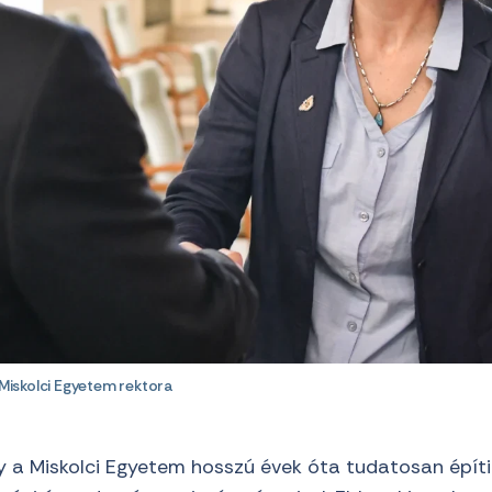
a Miskolci Egyetem rektora
y a Miskolci Egyetem hosszú évek óta tudatosan építi