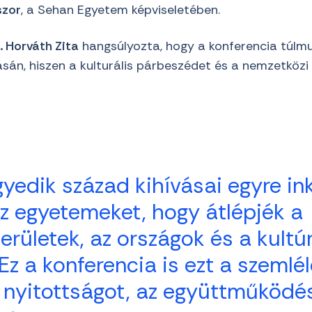
szor
, a Sehan Egyetem képviseletében.
r. Horváth Zita
hangsúlyozta, hogy a konferencia túl
n, hiszen a kulturális párbeszédet és a nemzetközi
yedik század kihívásai egyre in
az egyetemeket, hogy átlépjék a
rületek, az országok és a kultúr
Ez a konferencia is ezt a szemlél
a nyitottságot, az együttműködé