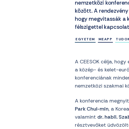
nemzetközi konferenc
között. A rendezvény 
hogy megvitassák a k
félszigettel kapcsol
EGYETEM
MEAPP
TUDO
A CEESOK célja, hogy e
a közép- és kelet-eu
konferenciának minden
nemzetközi szakmai k
A konferencia megnyi
Park Chul-min
, a Kore
valamint
dr. habil. Sz
résztvevőket üdvözöl