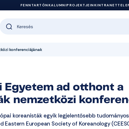
FENNTARTÓNK
ALUMNI
PROJEKTJEINK
INTRANET
TELE
tközi konferenciájának
i Egyetem ad otthont a
ák nemzetközi konferen
rópai koreanisták egyik legjelentősebb tudományo
nd Eastern European Society of Koreanology (CEES