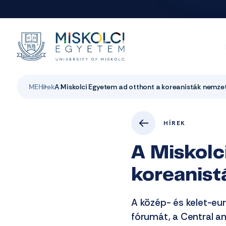
ME
Hirek
A Miskolci Egyetem ad otthont a koreanisták nemze
HÍREK
A Miskolc
koreanist
A közép- és kelet-eu
fórumát, a Central a