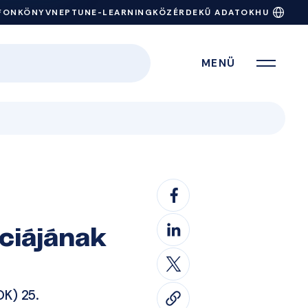
FONKÖNYV
NEPTUN
E-LEARNING
KÖZÉRDEKŰ ADATOK
HU
MENÜ
ciájának
s
OK) 25.