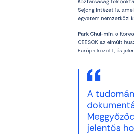
Köztársaság felsőokta
Sejong Intézet is, ame
egyetem nemzetközi k
Park Chul-min
, a Kor
CEESOK az elmúlt husz
Európa között, és jele
A tudomán
dokumentál
Meggyőződé
jelentős ho