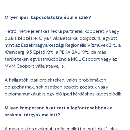
Milyen ipari kapcsolatokra épül a szak?
Hétről hétre jelentkeznek új partnerek kooperatív vagy
duális képzésre. Olyan vállalatokkal dolgozunk együtt,
mint az Északmagyarországi Regionális Vízművek Zrt., a
Weinberg ’93 Építő Kft., a PEKA BAU Kft., de más
területeken együttműködünk a MOL Csoport vagy az
MVM Csoport vállalataival is.
A hallgatók ipari projekteken, valós problémákon
dolgozhatnak, sok esetben szakdolgozatuk vagy
diplomamunkájuk is egy élő ipari kérdéshez kapcsolódik.
Milyen kompetenciákat tart a legfontosabbnak a
szakmai tárgyak mellett?
A magabiztos szakmai tudás mellett a „soft skill”-ek is