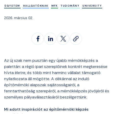
EGYETEM
HALLGATÓKNAK
MFK
TUDOMÁNY
UNIVERSITY
2026. március 02.
Az új szak nem pusztán egy újabb mérnökképzés a
palettán: a régió ipari szereplőinek konkrét megkeresése
hívta életre, és több mint harminc vállalat támogató
nyilatkozata áll mögötte. A dékánnal az induló
építőmérnöki alapszak sajátosságairól, a
fenntarthatóság szerepéről, a mérnökképzés jövőjéről és
személyes pályaválasztásáról beszélgettünk.
Mi adott inspirációt az építőmérnöki képzés