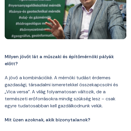
Milyen jövőt lát a műszaki és építőmérnöki pályák
előtt?
A jövő a kombinációké. A mérnöki tudást érdemes
gazdasági, társadalmi ismeretekkel összekapcsolni és
„Vica versa”. A világ folyamatosan változik, de a
természeti erőforrásokra mindig szükség lesz – csak
egyre tudatosabban kell gazdálkodnunk velük.
Mit üzen azoknak, akik bizonytalanok?