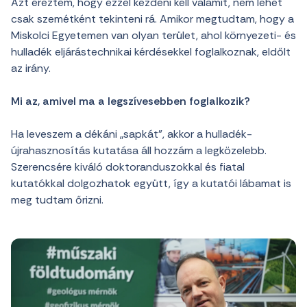
Azt éreztem, hogy ezzel kezdeni kell valamit, nem lehet
csak szemétként tekinteni rá. Amikor megtudtam, hogy a
Miskolci Egyetemen van olyan terület, ahol környezeti- és
hulladék eljárástechnikai kérdésekkel foglalkoznak, eldőlt
az irány.
Mi az, amivel ma a legszívesebben foglalkozik?
Ha leveszem a dékáni „sapkát”, akkor a hulladék-
újrahasznosítás kutatása áll hozzám a legközelebb.
Szerencsére kiváló doktoranduszokkal és fiatal
kutatókkal dolgozhatok együtt, így a kutatói lábamat is
meg tudtam őrizni.