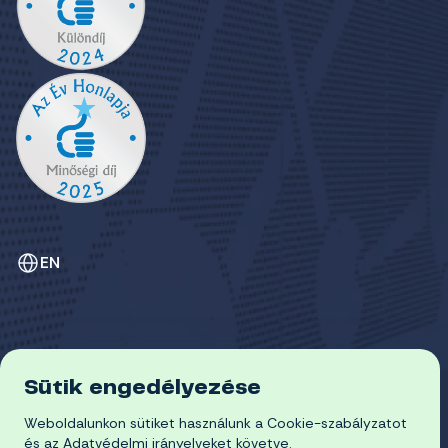
EN
Sütik engedélyezése
ADATVÉDELEM
COOKIE-SZABÁLYZAT
Weboldalunkon sütiket használunk a Cookie-szabályzatot
© 2026 Miskolci Egyetem
és az Adatvédelmi irányelveket követve.