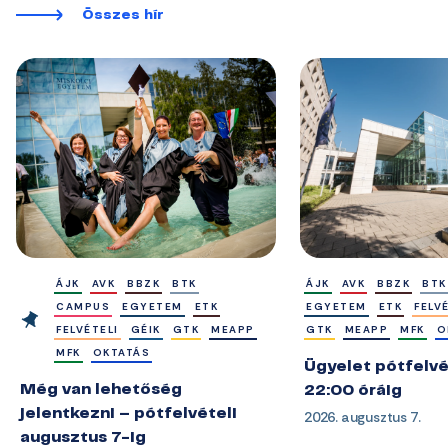
Összes hír
ÁJK
AVK
BBZK
BTK
ÁJK
AVK
BBZK
BTK
CAMPUS
EGYETEM
ETK
EGYETEM
ETK
FELV
FELVÉTELI
GÉIK
GTK
MEAPP
GTK
MEAPP
MFK
O
MFK
OKTATÁS
Ügyelet pótfelvé
Még van lehetőség
22:00 óráig
jelentkezni – pótfelvételi
2026. augusztus 7.
augusztus 7-ig