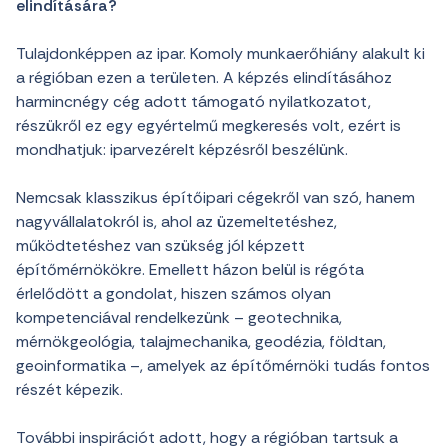
elindítására?
Tulajdonképpen az ipar. Komoly munkaerőhiány alakult ki
a régióban ezen a területen. A képzés elindításához
harmincnégy cég adott támogató nyilatkozatot,
részükről ez egy egyértelmű megkeresés volt, ezért is
mondhatjuk: iparvezérelt képzésről beszélünk.
Nemcsak klasszikus építőipari cégekről van szó, hanem
nagyvállalatokról is, ahol az üzemeltetéshez,
működtetéshez van szükség jól képzett
építőmérnökökre. Emellett házon belül is régóta
érlelődött a gondolat, hiszen számos olyan
kompetenciával rendelkezünk – geotechnika,
mérnökgeológia, talajmechanika, geodézia, földtan,
geoinformatika –, amelyek az építőmérnöki tudás fontos
részét képezik.
További inspirációt adott, hogy a régióban tartsuk a