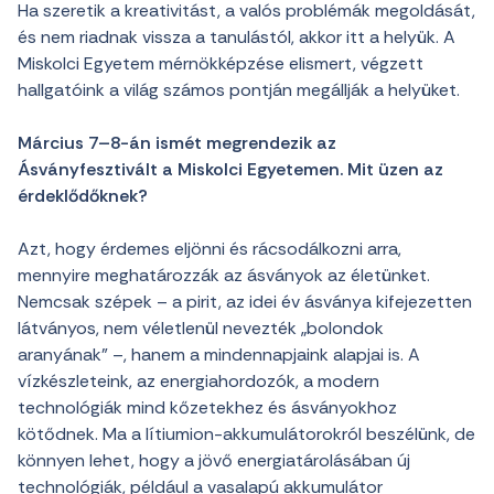
Ha szeretik a kreativitást, a valós problémák megoldását,
és nem riadnak vissza a tanulástól, akkor itt a helyük. A
Miskolci Egyetem mérnökképzése elismert, végzett
hallgatóink a világ számos pontján megállják a helyüket.
Március 7–8-án ismét megrendezik az
Ásványfesztivált a Miskolci Egyetemen. Mit üzen az
érdeklődőknek?
Azt, hogy érdemes eljönni és rácsodálkozni arra,
mennyire meghatározzák az ásványok az életünket.
Nemcsak szépek – a pirit, az idei év ásványa kifejezetten
látványos, nem véletlenül nevezték „bolondok
aranyának” –, hanem a mindennapjaink alapjai is. A
vízkészleteink, az energiahordozók, a modern
technológiák mind kőzetekhez és ásványokhoz
kötődnek. Ma a lítiumion-akkumulátorokról beszélünk, de
könnyen lehet, hogy a jövő energiatárolásában új
technológiák, például a vasalapú akkumulátor