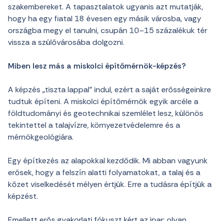
szakembereket. A tapasztalatok ugyanis azt mutatják,
hogy ha egy fiatal 18 évesen egy másik városba, vagy
országba megy el tanulni, csupán 10–15 százalékuk tér
vissza a szülővárosába dolgozni.
Miben lesz más a miskolci építőmérnök-képzés?
A képzés „tiszta lappal” indul, ezért a saját erősségeinkre
tudtuk építeni. A miskolci építőmérnök egyik arcéle a
földtudományi és geotechnikai szemlélet lesz, különös
tekintettel a talajvízre, környezetvédelemre és a
mérnökgeológiára.
Egy építkezés az alapokkal kezdődik. Mi abban vagyunk
erősek, hogy a felszín alatti folyamatokat, a talaj és a
kőzet viselkedését mélyen értjük. Erre a tudásra építjük a
képzést.
Emellett erős gyakorlati fókuszt kért az ipar: olyan