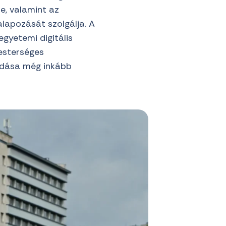
re, valamint az
lapozását szolgálja. A
gyetemi digitális
esterséges
tudása még inkább