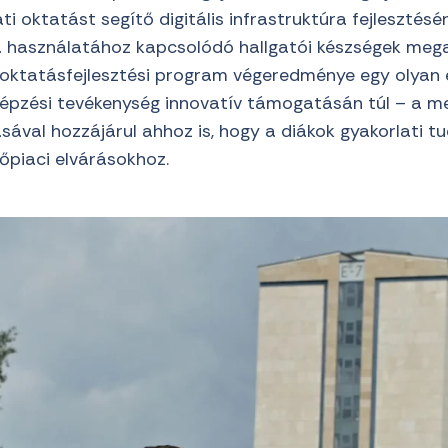
ti oktatást segítő digitális infrastruktúra fejlesztésé
 használatához kapcsolódó hallgatói készségek mega
i oktatásfejlesztési program végeredménye egy olyan e
képzési tevékenység innovatív támogatásán túl – a m
ásával hozzájárul ahhoz is, hogy a diákok gyakorlati 
őpiaci elvárásokhoz.