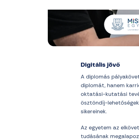
Digitális jövő
A diplomás pályakövet
diplomát, hanem karrie
oktatási-kutatási tevé
ösztöndíj-lehetőségekk
sikereinek.
Az egyetem az elkövet
tudásának megalapozás