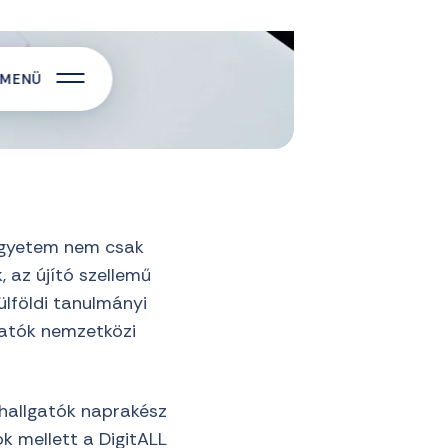
 Egyetem nem csak
, az újító szellemű
ülföldi tanulmányi
lgatók nemzetközi
hallgatók naprakész
 mellett a DigitALL