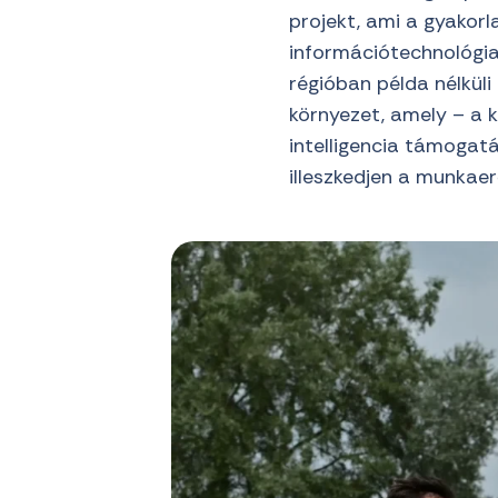
projekt, ami a gyakorla
információtechnológia
régióban példa nélkül
környezet, amely – a 
intelligencia támogat
illeszkedjen a munkaer