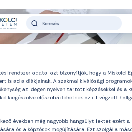
ési rendszer adatai azt bizonyítják, hogy a Miskolci
rt is ad a diákjainak. A szakmai kiválósági programok
kenység az idegen nyelven tartott képzésekkel és a k
el kiegészülve előszobái lehetnek az itt végzett hal
kező években még nagyobb hangsúlyt fektet ezért a 
ára és a képzések megújítására. Ezt szolgálja mások