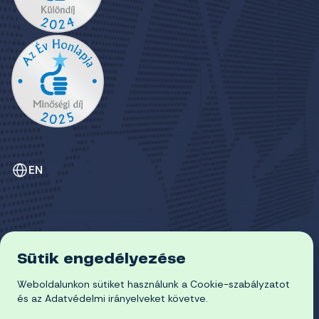
EN
Sütik engedélyezése
ADATVÉDELEM
Weboldalunkon sütiket használunk a Cookie-szabályzatot
COOKIE-SZABÁLYZAT
© 2026 Miskolci Egyetem
és az Adatvédelmi irányelveket követve.