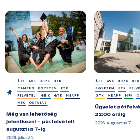
ÁJK
AVK
BBZK
BTK
ÁJK
AVK
BBZK
BTK
CAMPUS
EGYETEM
ETK
EGYETEM
ETK
FELV
FELVÉTELI
GÉIK
GTK
MEAPP
GTK
MEAPP
MFK
O
MFK
OKTATÁS
Ügyelet pótfelvé
Még van lehetőség
22:00 óráig
jelentkezni – pótfelvételi
2026. augusztus 7.
augusztus 7-ig
2026. július 31.