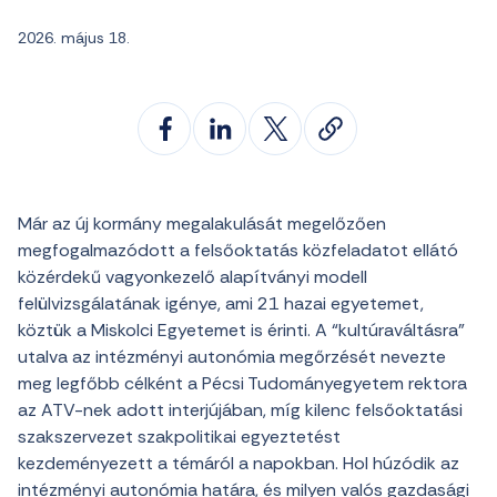
2026. május 18.
Már az új kormány megalakulását megelőzően
megfogalmazódott a felsőoktatás közfeladatot ellátó
közérdekű vagyonkezelő alapítványi modell
felülvizsgálatának igénye, ami 21 hazai egyetemet,
köztük a Miskolci Egyetemet is érinti. A “kultúraváltásra”
utalva az intézményi autonómia megőrzését nevezte
meg legfőbb célként a Pécsi Tudományegyetem rektora
az ATV-nek adott interjújában, míg kilenc felsőoktatási
szakszervezet szakpolitikai egyeztetést
kezdeményezett a témáról a napokban. Hol húzódik az
intézményi autonómia határa, és milyen valós gazdasági