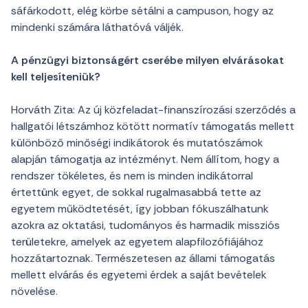
sáfárkodott, elég körbe sétálni a campuson, hogy az
mindenki számára láthatóvá váljék.
A pénzügyi biztonságért cserébe milyen elvárásokat
kell teljesíteniük?
Horváth Zita: Az új közfeladat-finanszírozási szerződés a
hallgatói létszámhoz kötött normatív támogatás mellett
különböző minőségi indikátorok és mutatószámok
alapján támogatja az intézményt. Nem állítom, hogy a
rendszer tökéletes, és nem is minden indikátorral
értettünk egyet, de sokkal rugalmasabbá tette az
egyetem működtetését, így jobban fókuszálhatunk
azokra az oktatási, tudományos és harmadik missziós
területekre, amelyek az egyetem alapfilozófiájához
hozzátartoznak. Természetesen az állami támogatás
mellett elvárás és egyetemi érdek a saját bevételek
növelése.