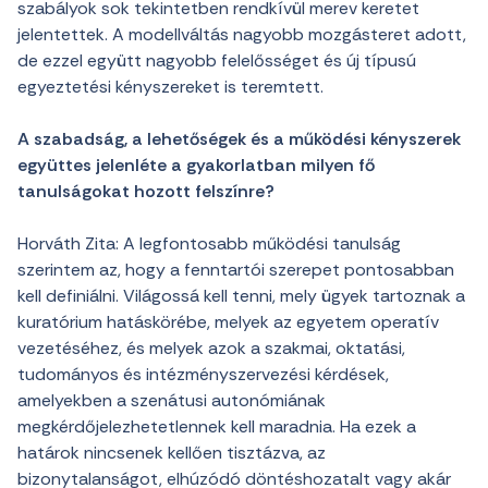
szabályok sok tekintetben rendkívül merev keretet
jelentettek. A modellváltás nagyobb mozgásteret adott,
de ezzel együtt nagyobb felelősséget és új típusú
egyeztetési kényszereket is teremtett.
A szabadság, a lehetőségek és a működési kényszerek
együttes jelenléte a gyakorlatban milyen fő
tanulságokat hozott felszínre?
Horváth Zita: A legfontosabb működési tanulság
szerintem az, hogy a fenntartói szerepet pontosabban
kell definiálni. Világossá kell tenni, mely ügyek tartoznak a
kuratórium hatáskörébe, melyek az egyetem operatív
vezetéséhez, és melyek azok a szakmai, oktatási,
tudományos és intézményszervezési kérdések,
amelyekben a szenátusi autonómiának
megkérdőjelezhetetlennek kell maradnia. Ha ezek a
határok nincsenek kellően tisztázva, az
bizonytalanságot, elhúzódó döntéshozatalt vagy akár