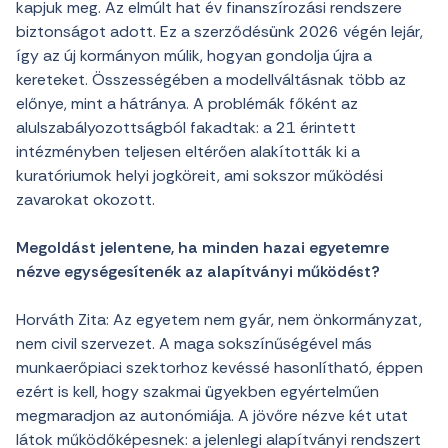
kapjuk meg. Az elmúlt hat év finanszírozási rendszere
biztonságot adott. Ez a szerződésünk 2026 végén lejár,
így az új kormányon múlik, hogyan gondolja újra a
kereteket. Összességében a modellváltásnak több az
előnye, mint a hátránya. A problémák főként az
alulszabályozottságból fakadtak: a 21 érintett
intézményben teljesen eltérően alakították ki a
kuratóriumok helyi jogköreit, ami sokszor működési
zavarokat okozott.
Megoldást jelentene, ha minden hazai egyetemre
nézve egységesítenék az alapítványi működést?
Horváth Zita: Az egyetem nem gyár, nem önkormányzat,
nem civil szervezet. A maga sokszínűségével más
munkaerőpiaci szektorhoz kevéssé hasonlítható, éppen
ezért is kell, hogy szakmai ügyekben egyértelműen
megmaradjon az autonómiája. A jövőre nézve két utat
látok működőképesnek: a jelenlegi alapítványi rendszert