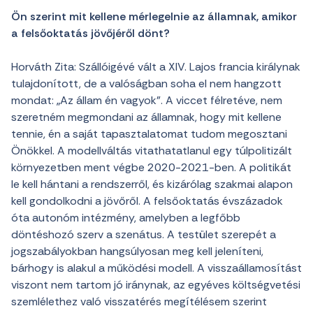
Ön szerint mit kellene mérlegelnie az államnak, amikor
a felsőoktatás jövőjéről dönt?
Horváth Zita: Szállóigévé vált a XIV. Lajos francia királynak
tulajdonított, de a valóságban soha el nem hangzott
mondat: „Az állam én vagyok”. A viccet félretéve, nem
szeretném megmondani az államnak, hogy mit kellene
tennie, én a saját tapasztalatomat tudom megosztani
Önökkel. A modellváltás vitathatatlanul egy túlpolitizált
környezetben ment végbe 2020-2021-ben. A politikát
le kell hántani a rendszerről, és kizárólag szakmai alapon
kell gondolkodni a jövőről. A felsőoktatás évszázadok
óta autonóm intézmény, amelyben a legfőbb
döntéshozó szerv a szenátus. A testület szerepét a
jogszabályokban hangsúlyosan meg kell jeleníteni,
bárhogy is alakul a működési modell. A visszaállamosítást
viszont nem tartom jó iránynak, az egyéves költségvetési
szemlélethez való visszatérés megítélésem szerint