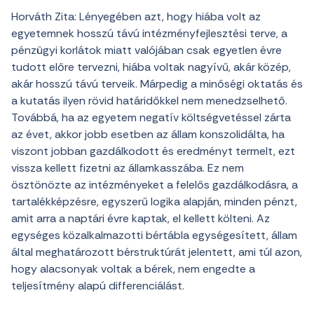
Horváth Zita: Lényegében azt, hogy hiába volt az
egyetemnek hosszú távú intézményfejlesztési terve, a
pénzügyi korlátok miatt valójában csak egyetlen évre
tudott előre tervezni, hiába voltak nagyívű, akár közép,
akár hosszú távú terveik. Márpedig a minőségi oktatás és
a kutatás ilyen rövid határidőkkel nem menedzselhető.
Továbbá, ha az egyetem negatív költségvetéssel zárta
az évet, akkor jobb esetben az állam konszolidálta, ha
viszont jobban gazdálkodott és eredményt termelt, ezt
vissza kellett fizetni az államkasszába. Ez nem
ösztönözte az intézményeket a felelős gazdálkodásra, a
tartalékképzésre, egyszerű logika alapján, minden pénzt,
amit arra a naptári évre kaptak, el kellett költeni. Az
egységes közalkalmazotti bértábla egységesített, állam
által meghatározott bérstruktúrát jelentett, ami túl azon,
hogy alacsonyak voltak a bérek, nem engedte a
teljesítmény alapú differenciálást.