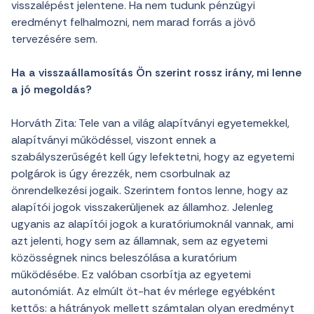
visszalépést jelentene. Ha nem tudunk pénzügyi
eredményt felhalmozni, nem marad forrás a jövő
tervezésére sem.
Ha a visszaállamosítás Ön szerint rossz irány, mi lenne
a jó megoldás?
Horváth Zita: Tele van a világ alapítványi egyetemekkel,
alapítványi működéssel, viszont ennek a
szabályszerűségét kell úgy lefektetni, hogy az egyetemi
polgárok is úgy érezzék, nem csorbulnak az
önrendelkezési jogaik. Szerintem fontos lenne, hogy az
alapítói jogok visszakerüljenek az államhoz. Jelenleg
ugyanis az alapítói jogok a kuratóriumoknál vannak, ami
azt jelenti, hogy sem az államnak, sem az egyetemi
közösségnek nincs beleszólása a kuratórium
működésébe. Ez valóban csorbítja az egyetemi
autonómiát. Az elmúlt öt-hat év mérlege egyébként
kettős: a hátrányok mellett számtalan olyan eredményt