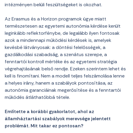
intézményen belüli feszültségeket is okozhat.
Az Erasmus és a Horizon programok ügye miatt
természetesen az egyetemi autonómia kérdése került
leginkább reflektorfénybe, de legalább ilyen fontosak
azok a mindennapi működési kérdések is, amelyek
kevésbé látványosak: a döntési felelősségek, a
gazdálkodási szabadság, a szenátus szerepe, a
fenntartói kontroll mértéke és az egyetemi stratégia
végrehajtásának belső rendje. Ezeken szerintem lehet és
kell is finomítani. Nem a modell teljes felszámolása lenne
a helyes irány, hanem a szabályok pontosítása, az
autonómia garanciáinak megerősítése és a fenntartói
működés átláthatóbbá tétele.
Említette a korábbi gyakorlatot, ahol az
államháztartási szabályok merevsége jelentett
problémát. Mit takar ez pontosan?