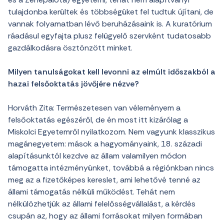
tulajdonba kerültek és többségüket fel tudtuk újítani, de
vannak folyamatban lévő beruházásaink is. A kuratórium
ráadásul egyfajta plusz felügyelő szervként tudatosabb
gazdálkodásra ösztönzött minket.
Milyen tanulságokat kell levonni az elmúlt időszakból a
hazai felsőoktatás jövőjére nézve?
Horváth Zita: Természetesen van véleményem a
felsőoktatás egészéről, de én most itt kizárólag a
Miskolci Egyetemről nyilatkozom. Nem vagyunk klasszikus
magánegyetem: mások a hagyományaink, 18. századi
alapításunktól kezdve az állam valamilyen módon
támogatta intézményünket, továbbá a régiónkban nincs
meg az a fizetőképes kereslet, ami lehetővé tenné az
állami támogatás nélküli működést. Tehát nem
nélkülözhetjük az állami felelősségvállalást, a kérdés
csupán az, hogy az állami forrásokat milyen formában