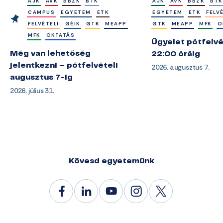
ÁJK
AVK
BBZK
BTK
ÁJK
AVK
BBZK
BTK
CAMPUS
EGYETEM
ETK
EGYETEM
ETK
FELV
FELVÉTELI
GÉIK
GTK
MEAPP
GTK
MEAPP
MFK
O
MFK
OKTATÁS
Ügyelet pótfelvé
Még van lehetőség
22:00 óráig
jelentkezni – pótfelvételi
2026. augusztus 7.
augusztus 7-ig
2026. július 31.
Kövesd egyetemünk