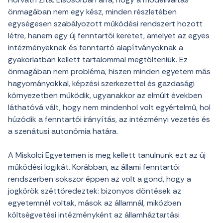
önmagában nem egy kész, minden részletében
egységesen szabályozott működési rendszert hozott
létre, hanem egy új fenntartói keretet, amelyet az egyes
intézményeknek és fenntartó alapítványoknak a
gyakorlatban kellett tartalommal megtölteniük. Ez
önmagában nem probléma, hiszen minden egyetem más
hagyományokkal, képzési szerkezettel és gazdasági
környezetben működik, ugyanakkor az elmúlt években
láthatóvá vált, hogy nem mindenhol volt egyértelmű, hol
húzódik a fenntartói irányítás, az intézményi vezetés és
a szenátusi autonómia határa.
A Miskolci Egyetemen is meg kellett tanulnunk ezt az új
működési logikát. Korábban, az állami fenntartói
rendszerben sokszor éppen az volt a gond, hogy a
jogkörök széttöredeztek: bizonyos döntések az
egyetemnél voltak, mások az államnál, miközben
költségvetési intézményként az államháztartási