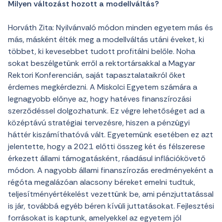
Milyen változást hozott a modellváltás?
Horváth Zita: Nyilvánvaló módon minden egyetem más és
más, másként élték meg a modellváltás utáni éveket, ki
többet, ki kevesebbet tudott profitálni belőle. Noha
sokat beszélgetünk erről a rektortársakkal a Magyar
Rektori Konferencián, saját tapasztalataikról őket
érdemes megkérdezni. A Miskolci Egyetem számára a
legnagyobb előnye az, hogy hatéves finanszírozási
szerződéssel dolgozhatunk. Ez végre lehetőséget ad a
középtávú stratégiai tervezésre, hiszen a pénzügyi
háttér kiszámíthatóvá vált. Egyetemünk esetében ez azt
jelentette, hogy a 2021 előtti összeg két és félszerese
érkezett állami támogatásként, ráadásul inflációkövető
módon. A nagyobb állami finanszírozás eredményeként a
régóta megalázóan alacsony béreket emelni tudtuk,
teljesítményértékelést vezettünk be, ami pénzjuttatással
is jár, továbbá egyéb béren kívüli juttatásokat. Fejlesztési
forrásokat is kaptunk, amelyekkel az egyetem jól