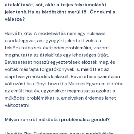
átalakítását, sőt, akár a teljes felszámolását
jelentené. Ha ez kérdésként merül föl, Önnek mi a
válasza?
Horváth Zita: A modellváltás nem egy nukleáris
csodafegyver, ami gyógyírt jelentett volna a
felsőoktatás sok évtizedes problémáira, viszont
megmutatta az átalakítás egy lehetséges útját.
Bevezetését hosszú egyeztetések előzték meg, és
voltak másfajta forgatókönyvek is, mielőtt ez az
alapítványi működés kialakult. Bevezetése számtalan
változást és előnyt hozott a Miskolci Egyetem életébe
az elmúlt hat év, ugyanakkor megmutatta azokat a
működési problémákat is, amelyeken érdemes lehet
változtatni.
Milyen konkrét működési problémákra gondol?
Horváth Zita: Elsősorban arra, hogy a modellváltás