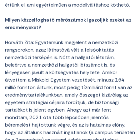
értünk el, ami egyértelműen a modellváltáshoz köthető.
Milyen kézzelfogható mérőszámok igazolják ezeket az
eredményeket?
Horváth Zita: Egyetemünk megjelent a nemzetközi
rangsorokon, azaz láthatóvá vált a felsőoktatás
nemzetközi térképén is. Nőtt a hallgatói létszám,
beleértve a nemzetközi hallgatói létszámot is, és
lényegesen javult a költségvetés helyzete. Amikor
átvettem a Miskolci Egyetem vezetését, mínusz 154
millió forinton álltunk, most pedig tízmilliárd forint van az
eredménytartalékunkban, amely összeget kizárólag az
egyetem stratégiai céljaira fordítjuk, de biztonsági
tartalékot is jelent egyben. Ahogy azt már fent
mondtam, 2021 óta több lépcsőben jelentős
béremelést hajtottunk végre, és az is hatalmas előny,
hogy az általunk használt ingatlanok (a campus területén
és a Zenepalota) egyetemi, tehát nem alapítványi