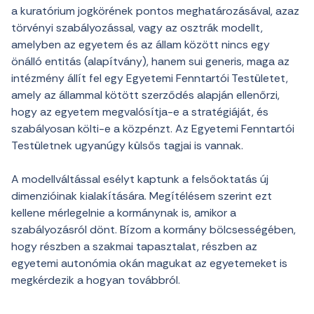
a kuratórium jogkörének pontos meghatározásával, azaz
törvényi szabályozással, vagy az osztrák modellt,
amelyben az egyetem és az állam között nincs egy
önálló entitás (alapítvány), hanem sui generis, maga az
intézmény állít fel egy Egyetemi Fenntartói Testületet,
amely az állammal kötött szerződés alapján ellenőrzi,
hogy az egyetem megvalósítja-e a stratégiáját, és
szabályosan költi-e a közpénzt. Az Egyetemi Fenntartói
Testületnek ugyanúgy külsős tagjai is vannak.
A modellváltással esélyt kaptunk a felsőoktatás új
dimenzióinak kialakítására. Megítélésem szerint ezt
kellene mérlegelnie a kormánynak is, amikor a
szabályozásról dönt. Bízom a kormány bölcsességében,
hogy részben a szakmai tapasztalat, részben az
egyetemi autonómia okán magukat az egyetemeket is
megkérdezik a hogyan továbbról.