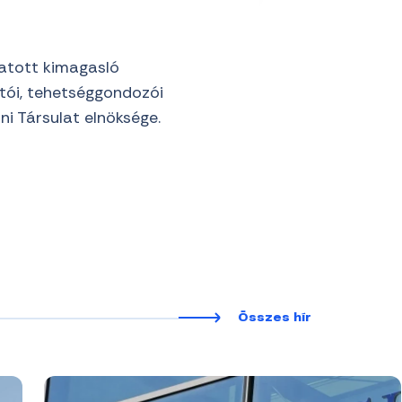
tatott kimagasló
atói, tehetséggondozói
 Társulat elnöksége.
Összes hír