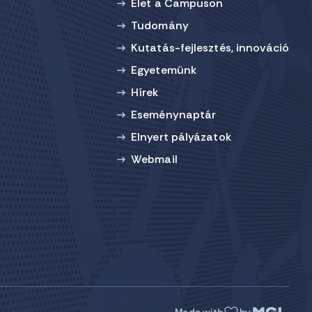
Élet a Campuson
Tudomány
Kutatás-fejlesztés, innováció
Egyetemünk
Hírek
Eseménynaptár
Elnyert pályázatok
Webmail
Made with
by