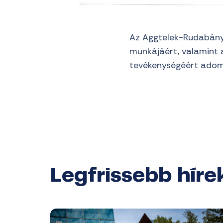
Az Aggtelek-Rudabánya
munkájáért, valamint 
tevékenységéért adom
Legfrissebb híre