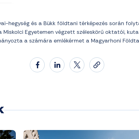
i-hegység és a Bükk földtani térképezés során foly
a Miskolci Egyetemen végzett széleskörű oktatói, kut
ányozta a számára emlékérmet a Magyarhoni Földtani
k