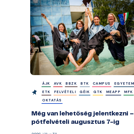
ÁJK
AVK
BBZK
BTK
CAMPUS
EGYETE
ETK
FELVÉTELI
GÉIK
GTK
MEAPP
MFK
OKTATÁS
Még van lehetőség jelentkezni –
pótfelvételi augusztus 7-ig