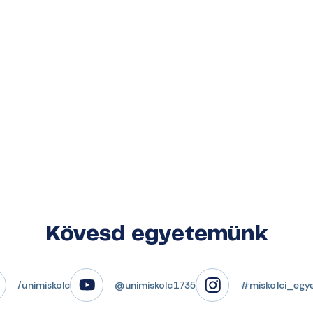
Kövesd egyetemünk
/unimiskolc
@unimiskolc1735
#miskolci_egy