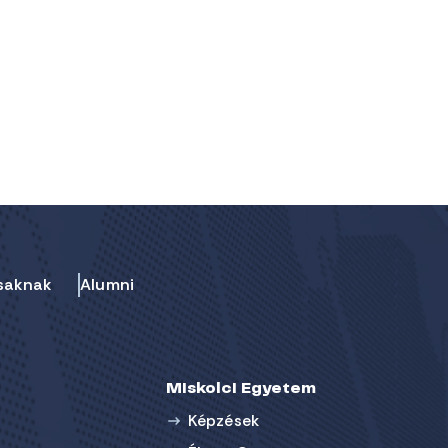
saknak
Alumni
Miskolci Egyetem
Képzések