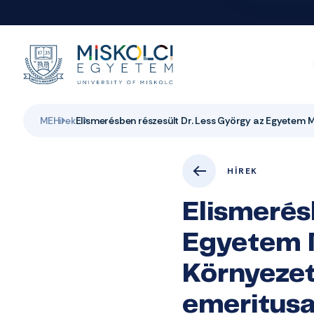
ME
Hirek
Elismerésben részesült Dr. Less György az Egyetem
HÍREK
Elismerés
Egyetem M
Környezet
emeritus