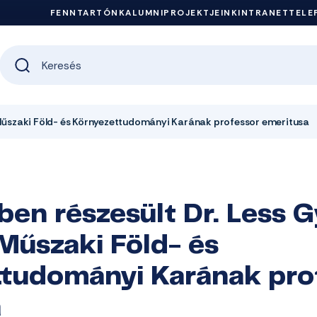
FENNTARTÓNK
ALUMNI
PROJEKTJEINK
INTRANET
TELE
 Műszaki Föld- és Környezettudományi Karának professor emeritusa
ben részesült Dr. Less 
űszaki Föld- és
tudományi Karának pro
a