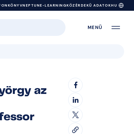
FONKÖNYV
NEPTUN
E-LEARNING
KÖZÉRDEKŰ ADATOK
HU
MENÜ
György az
fessor