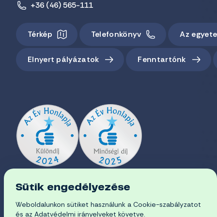
+36 (46) 565-111
Térkép
Telefonkönyv
Az egyet
Elnyert pályázatok
Fenntartónk
Sütik engedélyezése
Weboldalunkon sütiket használunk a Cookie-szabályzatot
és az Adatvédelmi irányelveket követve.
EN