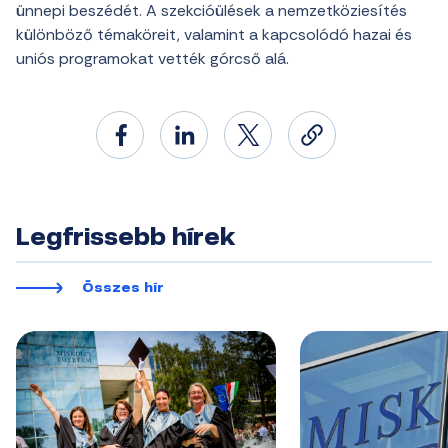
ünnepi beszédét. A szekcióülések a nemzetköziesítés
különböző témaköreit, valamint a kapcsolódó hazai és
uniós programokat vették górcső alá.
Legfrissebb hírek
Összes hír