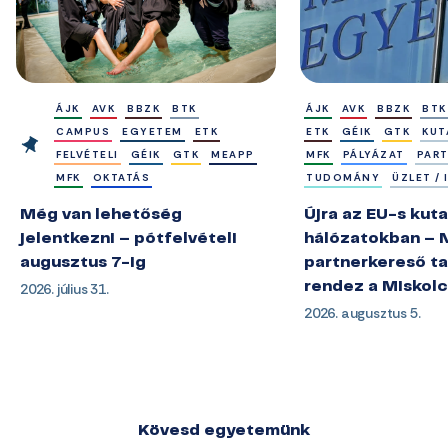
ÁJK
AVK
BBZK
BTK
ÁJK
AVK
BBZK
BTK
CAMPUS
EGYETEM
ETK
ETK
GÉIK
GTK
KUT
FELVÉTELI
GÉIK
GTK
MEAPP
MFK
PÁLYÁZAT
PAR
MFK
OKTATÁS
TUDOMÁNY
ÜZLET /
Még van lehetőség
Újra az EU-s kuta
jelentkezni – pótfelvételi
hálózatokban – 
augusztus 7-ig
partnerkereső ta
2026. július 31.
rendez a Miskol
2026. augusztus 5.
Kövesd egyetemünk