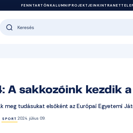
FENNTARTÓNK
ALUMNI
PROJEKTJEINK
INTRANET
TELE
 A sakkozóink kezdik a
k meg tudásukat elsőként az Európai Egyetemi Já
2024. július 09.
SPORT