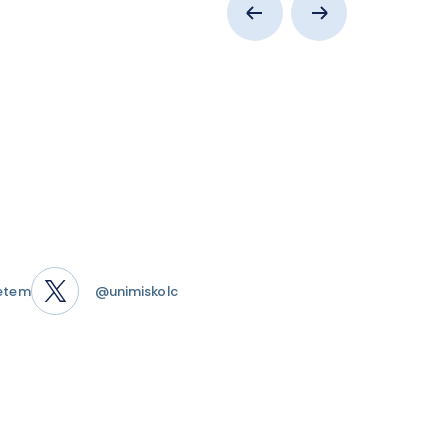
etem
@unimiskolc