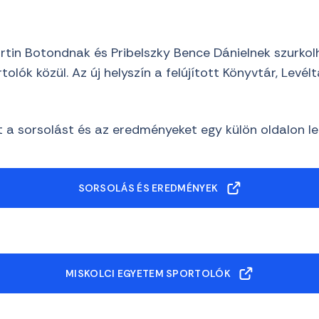
artin Botondnak és Pribelszky Bence Dánielnek szurko
tolók közül. Az új helyszín a felújított Könyvtár, Levé
 a sorsolást és az eredményeket egy külön oldalon le
SORSOLÁS ÉS EREDMÉNYEK
MISKOLCI EGYETEM SPORTOLÓK