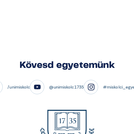
Kövesd egyetemünk
/unimiskolc
@unimiskolc1735
#miskolci_egy