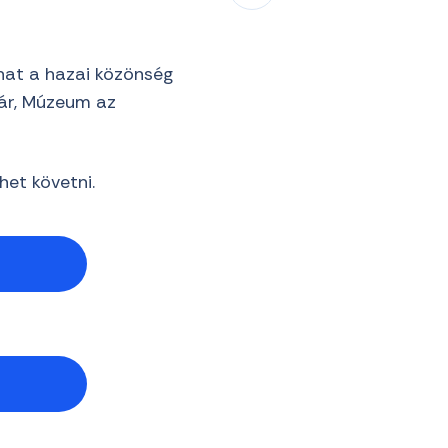
lhat a hazai közönség
ltár, Múzeum az
het követni.