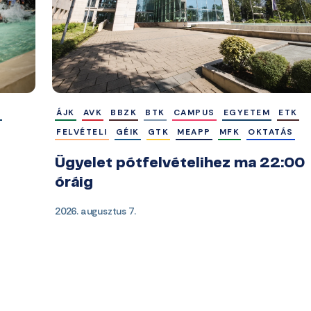
M
ÁJK
AVK
BBZK
BTK
CAMPUS
EGYETEM
ETK
FELVÉTELI
GÉIK
GTK
MEAPP
MFK
OKTATÁS
Ügyelet pótfelvételihez ma 22:00
óráig
2026. augusztus 7.