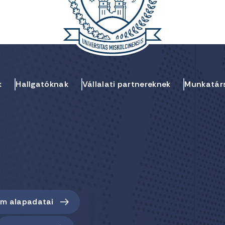
k
Hallgatóknak
Vállalati partnereknek
Munkatár
em alapadatai