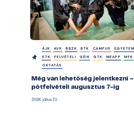
ÁJK
AVK
BBZK
BTK
CAMPUS
EGYETE
ETK
FELVÉTELI
GÉIK
GTK
MEAPP
MFK
OKTATÁS
Még van lehetőség jelentkezni –
pótfelvételi augusztus 7-ig
2026. július 31.