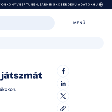
FONKÖNYV
NEPTUN
E-LEARNING
KÖZÉRDEKŰ ADATOK
HU
MENÜ
 játszmát
tékokon.