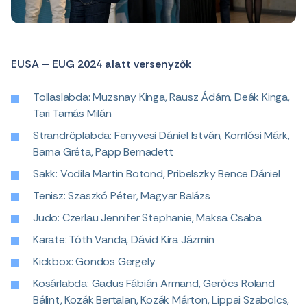
EUSA – EUG 2024 alatt versenyzők
Tollaslabda: Muzsnay Kinga, Rausz Ádám, Deák Kinga,
Tari Tamás Milán
Strandröplabda: Fenyvesi Dániel István, Komlósi Márk,
Barna Gréta, Papp Bernadett
Sakk: Vodila Martin Botond, Pribelszky Bence Dániel
Tenisz: Szaszkó Péter, Magyar Balázs
Judo: Czerlau Jennifer Stephanie, Maksa Csaba
Karate: Tóth Vanda, Dávid Kira Jázmin
Kickbox: Gondos Gergely
Kosárlabda: Gadus Fábián Armand, Gerőcs Roland
Bálint, Kozák Bertalan, Kozák Márton, Lippai Szabolcs,