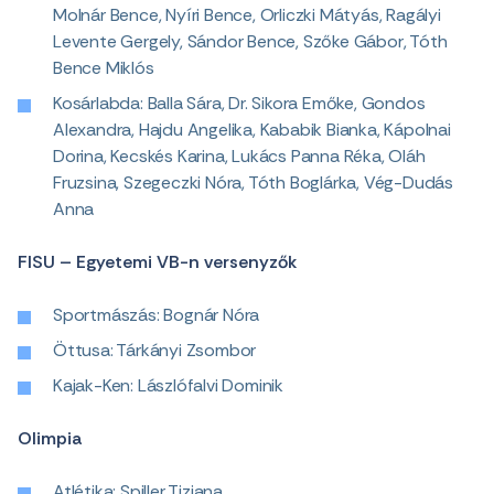
Molnár Bence, Nyíri Bence, Orliczki Mátyás, Ragályi
Levente Gergely, Sándor Bence, Szőke Gábor, Tóth
Bence Miklós
Kosárlabda: Balla Sára, Dr. Sikora Emőke, Gondos
Alexandra, Hajdu Angelika, Kababik Bianka, Kápolnai
Dorina, Kecskés Karina, Lukács Panna Réka, Oláh
Fruzsina, Szegeczki Nóra, Tóth Boglárka, Vég-Dudás
Anna
FISU – Egyetemi VB-n versenyzők
Sportmászás: Bognár Nóra
Öttusa: Tárkányi Zsombor
Kajak-Ken: Lászlófalvi Dominik
Olimpia
Atlétika: Spiller Tiziana