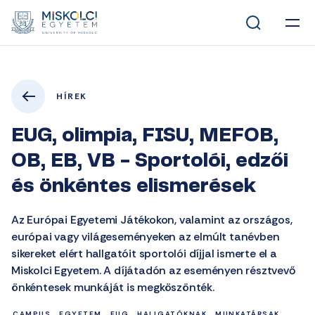
HÍREK
EUG, olimpia, FISU, MEFOB,
OB, EB, VB - Sportolói, edzői
és önkéntes elismerések
Az Európai Egyetemi Játékokon, valamint az országos,
európai vagy világeseményeken az elmúlt tanévben
sikereket elért hallgatóit sportolói díjjal ismerte el a
Miskolci Egyetem. A díjátadón az eseményen résztvevő
önkéntesek munkáját is megköszönték.
CAMPUS
EGYETEM
EUG
HALLGATÓKNAK
MUNKATÁRSAK