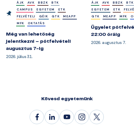
ÁJK
AVK
BBZK
BTK
ÁJK
AVK
BBZK
BTK
CAMPUS
EGYETEM
ETK
EGYETEM
ETK
FELV
FELVÉTELI
GÉIK
GTK
MEAPP
GTK
MEAPP
MFK
O
MFK
OKTATÁS
Ügyelet pótfelvé
Még van lehetőség
22:00 óráig
jelentkezni – pótfelvételi
2026. augusztus 7.
augusztus 7-ig
2026. július 31.
Kövesd egyetemünk