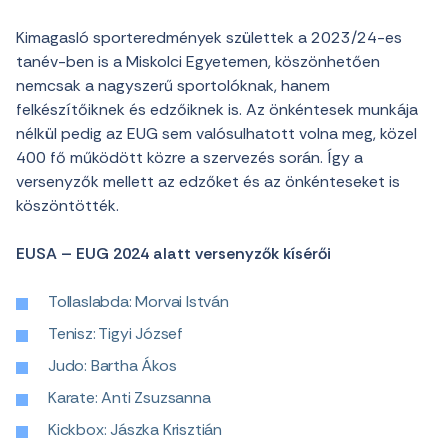
Kimagasló sporteredmények születtek a 2023/24-es
tanév-ben is a Miskolci Egyetemen, köszönhetően
nemcsak a nagyszerű sportolóknak, hanem
felkészítőiknek és edzőiknek is. Az önkéntesek munkája
nélkül pedig az EUG sem valósulhatott volna meg, közel
400 fő működött közre a szervezés során. Így a
versenyzők mellett az edzőket és az önkénteseket is
köszöntötték.
EUSA – EUG 2024 alatt versenyzők kísérői
Tollaslabda: Morvai István
Tenisz: Tigyi József
Judo: Bartha Ákos
Karate: Anti Zsuzsanna
Kickbox: Jászka Krisztián