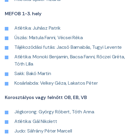
MEFOB 1-3. hely
Atlétika: Juhász Patrik
Úszás: Matula Fanni, Vécsei Réka
Tájékozódási futás: Jacsó Barnabás, Tugyi Levente
Atlétika: Monoki Benjamin, Bacsa Fanni, Rőczei Gréta,
Tóth Lilla
Sakk: Bakó Martin
Kosárlabda: Velkey Géza, Lakatos Péter
Korosztályos vagy felnőtt OB, EB, VB
Jégkorong: György Róbert, Tóth Anna
Atlétika: Gál Nikolett
Judo: Sáfrány Péter Marcell