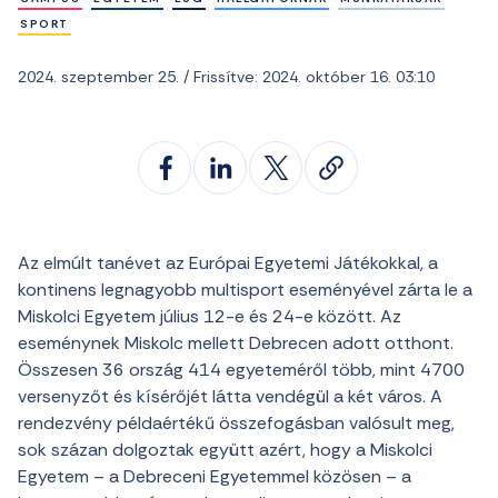
SPORT
2024. szeptember 25. / Frissítve: 2024. október 16. 03:10
Az elmúlt tanévet az Európai Egyetemi Játékokkal, a
kontinens legnagyobb multisport eseményével zárta le a
Miskolci Egyetem július 12-e és 24-e között. Az
eseménynek Miskolc mellett Debrecen adott otthont.
Összesen 36 ország 414 egyeteméről több, mint 4700
versenyzőt és kísérőjét látta vendégül a két város. A
rendezvény példaértékű összefogásban valósult meg,
sok százan dolgoztak együtt azért, hogy a Miskolci
Egyetem – a Debreceni Egyetemmel közösen – a