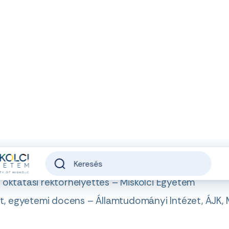
rekasztalbeszélgetés
 mesterséges intelligencia oktatásra, pályaorientáció
gálta.
d, oktatási rektorhelyettes – Miskolci Egyetem
t, egyetemi docens – Államtudományi Intézet, ÁJK, M