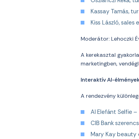
Oszlánczi Réka, t
Kassay Tamás, tur
Kiss László, sale
Moderátor: Lehoczki É
A kerekasztal gyakorla
marketingben, vendégl
Interaktív AI-élménye
A rendezvény különleg
AI Elefánt Selfie –
CIB Bank szerencs
Mary Kay beauty 