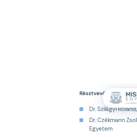
AI az oktatásban – ke
Az első kerekasztal a
gyakorolt hatását vizs
Résztvevők:
Dr. Szilágyi Rolan
Dr. Czékmann Zsol
Egyetem