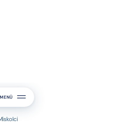
ra és továbbtanulásra
iskolci