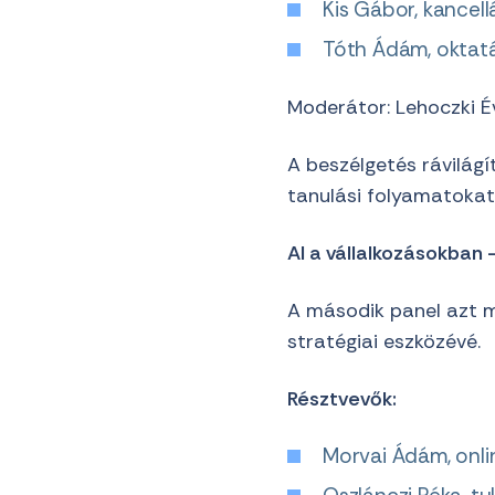
Kis Gábor, kancel
Tóth Ádám, oktatá
Moderátor: Lehoczki É
A beszélgetés rávilágí
tanulási folyamatokat
AI a vállalkozásokban
A második panel azt mu
stratégiai eszközévé.
Résztvevők:
Morvai Ádám, onli