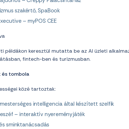
ulajdonos – Creppy PalacsintaHáz
izmus szakértő, SpaBook
s executive – myPOS CEE
va
ti példákon keresztül mutatta be az AI üzleti alkalm
átásban, fintech-ben és turizmusban.
k és tombola
ességei közé tartoztak:
 mesterséges intelligencia által készített szelfik
eszéf – interaktív nyereményjáték
és sminktanácsadás