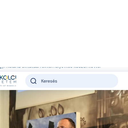
megmozgató élménynap célja ezúttal is az volt, ho
özelből ismerhessék meg az egyetemi élet sokszínű
et és a közösséget.
2026. május 12.
ÉTELI
különböző program várta a diákokat több idősávban. A kari 
tványos kísérletek és labortúrák tették még színesebbé az es
ágyi Roland oktatási rektorhelyettes köszöntötte.