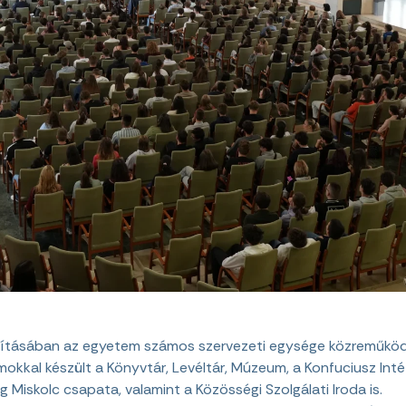
lításában az egyetem számos szervezeti egysége közreműködöt
okkal készült a Könyvtár, Levéltár, Múzeum, a Konfuciusz Inté
g Miskolc csapata, valamint a Közösségi Szolgálati Iroda is.