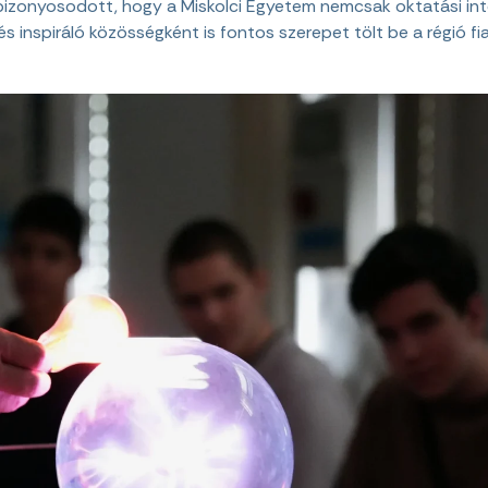
bizonyosodott, hogy a Miskolci Egyetem nemcsak oktatási i
 inspiráló közösségként is fontos szerepet tölt be a régió fia