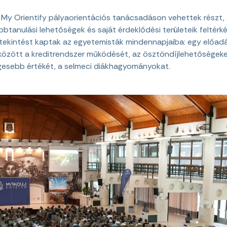
 My Orientify pályaorientációs tanácsadáson vehettek részt,
btanulási lehetőségek és saját érdeklődési területeik feltér
tekintést kaptak az egyetemisták mindennapjaiba: egy előad
özött a kreditrendszer működését, az ösztöndíjlehetőségeket,
gesebb értékét, a selmeci diákhagyományokat.