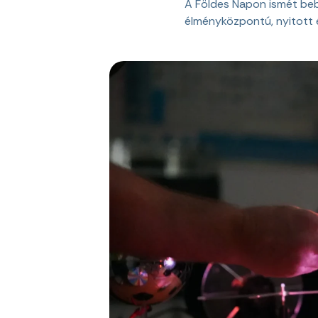
A Földes Napon ismét be
élményközpontú, nyitott és