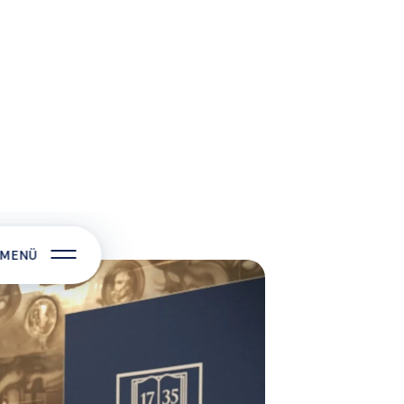
gy a
ségét, az
bemutatók mellett
eményt. A rendezvény