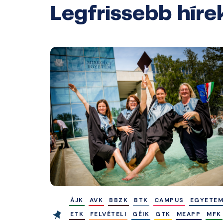
Legfrissebb híre
ÁJK
AVK
BBZK
BTK
CAMPUS
EGYETE
ETK
FELVÉTELI
GÉIK
GTK
MEAPP
MFK