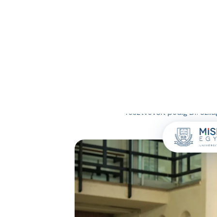
Az egész intézményt 
középiskolások testk
oktatási lehetőségek
CAMPUS
EGYETEM
FELV
A nap során összesen 56 
interaktív előadások, lá
résztvevőit pedig Dr. Szil