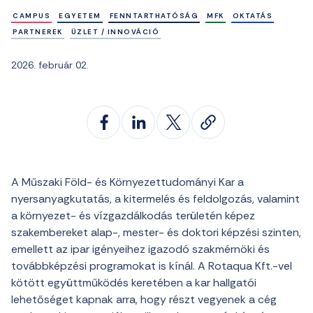
CAMPUS
EGYETEM
FENNTARTHATÓSÁG
MFK
OKTATÁS
PARTNEREK
ÜZLET / INNOVÁCIÓ
2026. február 02.
A Műszaki Föld- és Környezettudományi Kar a
nyersanyagkutatás, a kitermelés és feldolgozás, valamint
a környezet- és vízgazdálkodás területén képez
szakembereket alap-, mester- és doktori képzési szinten,
emellett az ipar igényeihez igazodó szakmérnöki és
továbbképzési programokat is kínál. A Rotaqua Kft.-vel
kötött együttműködés keretében a kar hallgatói
lehetőséget kapnak arra, hogy részt vegyenek a cég