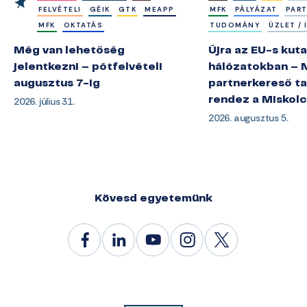
FELVÉTELI
GÉIK
GTK
MEAPP
MFK
PÁLYÁZAT
PAR
MFK
OKTATÁS
TUDOMÁNY
ÜZLET /
Még van lehetőség
Újra az EU-s kuta
jelentkezni – pótfelvételi
hálózatokban – 
augusztus 7-ig
partnerkereső ta
2026. július 31.
rendez a Miskol
2026. augusztus 5.
Kövesd egyetemünk