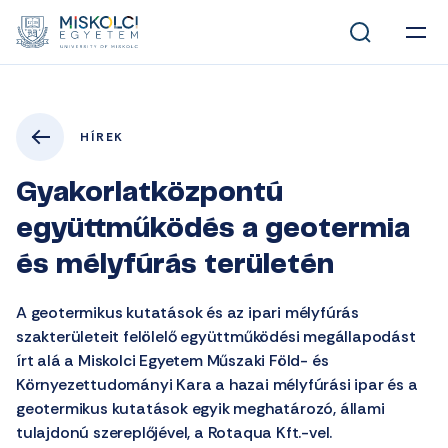
HÍREK
Gyakorlatközpontú
együttműködés a geotermia
és mélyfúrás területén
A geotermikus kutatások és az ipari mélyfúrás
szakterületeit felölelő együttműködési megállapodást
írt alá a Miskolci Egyetem Műszaki Föld- és
Környezettudományi Kara a hazai mélyfúrási ipar és a
geotermikus kutatások egyik meghatározó, állami
tulajdonú szereplőjével, a Rotaqua Kft.-vel.