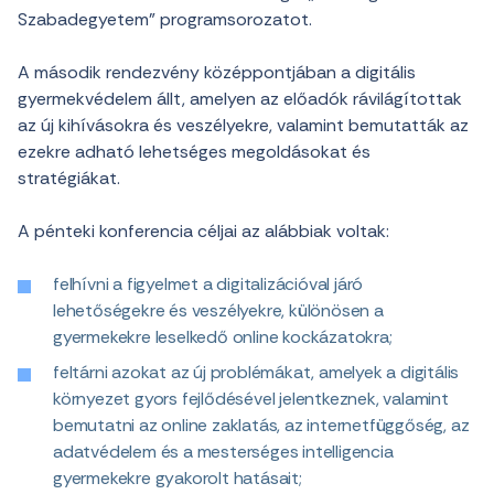
Szabadegyetem” programsorozatot.
A második rendezvény középpontjában a digitális
gyermekvédelem állt, amelyen az előadók rávilágítottak
az új kihívásokra és veszélyekre, valamint bemutatták az
ezekre adható lehetséges megoldásokat és
stratégiákat.
A pénteki konferencia céljai az alábbiak voltak:
felhívni a figyelmet a digitalizációval járó
lehetőségekre és veszélyekre, különösen a
gyermekekre leselkedő online kockázatokra;
feltárni azokat az új problémákat, amelyek a digitális
környezet gyors fejlődésével jelentkeznek, valamint
bemutatni az online zaklatás, az internetfüggőség, az
adatvédelem és a mesterséges intelligencia
gyermekekre gyakorolt hatásait;