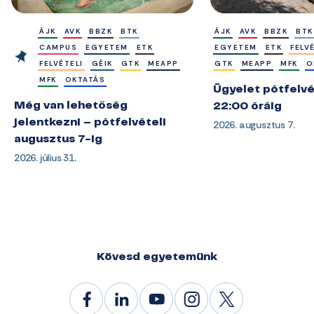
ÁJK
AVK
BBZK
BTK
ÁJK
AVK
BBZK
BTK
CAMPUS
EGYETEM
ETK
EGYETEM
ETK
FELV
FELVÉTELI
GÉIK
GTK
MEAPP
GTK
MEAPP
MFK
O
MFK
OKTATÁS
Ügyelet pótfelvé
Még van lehetőség
22:00 óráig
jelentkezni – pótfelvételi
2026. augusztus 7.
augusztus 7-ig
2026. július 31.
Kövesd egyetemünk