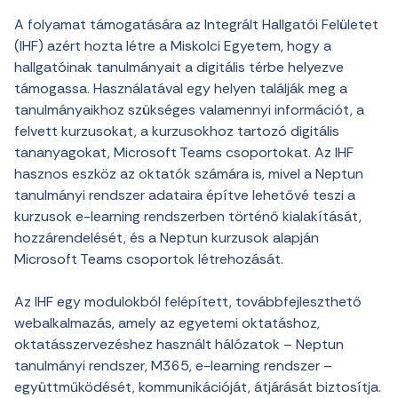
A folyamat támogatására az Integrált Hallgatói Felületet
(IHF) azért hozta létre a Miskolci Egyetem, hogy a
hallgatóinak tanulmányait a digitális térbe helyezve
támogassa. Használatával egy helyen találják meg a
tanulmányaikhoz szükséges valamennyi információt, a
felvett kurzusokat, a kurzusokhoz tartozó digitális
tananyagokat, Microsoft Teams csoportokat. Az IHF
hasznos eszköz az oktatók számára is, mivel a Neptun
tanulmányi rendszer adataira építve lehetővé teszi a
kurzusok e-learning rendszerben történő kialakítását,
hozzárendelését, és a Neptun kurzusok alapján
Microsoft Teams csoportok létrehozását.
Az IHF egy modulokból felépített, továbbfejleszthető
webalkalmazás, amely az egyetemi oktatáshoz,
oktatásszervezéshez használt hálózatok – Neptun
tanulmányi rendszer, M365, e-learning rendszer –
együttműködését, kommunikációját, átjárását biztosítja.