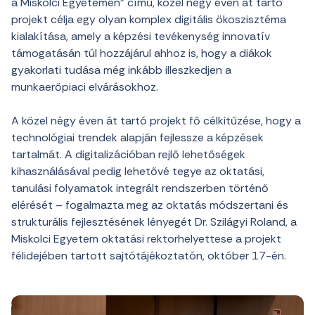
a Miskolci Egyetemen” című, közel négy éven át tartó
projekt célja egy olyan komplex digitális ökoszisztéma
kialakítása, amely a képzési tevékenység innovatív
támogatásán túl hozzájárul ahhoz is, hogy a diákok
gyakorlati tudása még inkább illeszkedjen a
munkaerőpiaci elvárásokhoz.
A közel négy éven át tartó projekt fő célkitűzése, hogy a
technológiai trendek alapján fejlessze a képzések
tartalmát. A digitalizációban rejlő lehetőségek
kihasználásával pedig lehetővé tegye az oktatási,
tanulási folyamatok integrált rendszerben történő
elérését – fogalmazta meg az oktatás módszertani és
strukturális fejlesztésének lényegét Dr. Szilágyi Roland, a
Miskolci Egyetem oktatási rektorhelyettese a projekt
félidejében tartott sajtótájékoztatón, október 17-én.