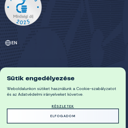
EN
Sütik engedélyezése
ADATVÉDELEM
Weboldalunkon sütiket használunk a Cookie-szabályzatot
COOKIE-SZABÁLYZAT
© 2026 Miskolci Egyetem
és az Adatvédelmi irányelveket követve.
RÉSZLETEK
MADE WITH
BY
ELFOGADOM