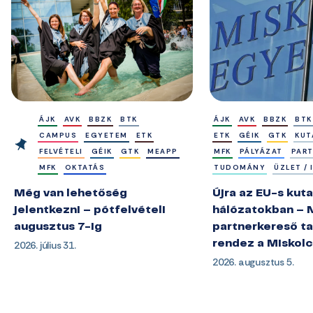
ÁJK
AVK
BBZK
BTK
ÁJK
AVK
BBZK
BTK
CAMPUS
EGYETEM
ETK
ETK
GÉIK
GTK
KUT
FELVÉTELI
GÉIK
GTK
MEAPP
MFK
PÁLYÁZAT
PAR
MFK
OKTATÁS
TUDOMÁNY
ÜZLET /
Még van lehetőség
Újra az EU-s kuta
jelentkezni – pótfelvételi
hálózatokban – 
augusztus 7-ig
partnerkereső ta
2026. július 31.
rendez a Miskol
2026. augusztus 5.