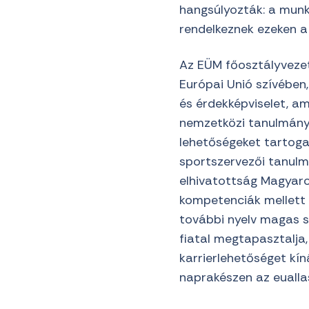
hangsúlyozták: a munk
rendelkeznek ezeken a 
Az EÜM főosztályvezet
Európai Unió szívében
és érdekképviselet, a
nemzetközi tanulmányok
lehetőségeket tartogat
sportszervezői tanulmá
elhivatottság Magyaro
kompetenciák mellett 
további nyelv magas s
fiatal megtapasztalja
karrierlehetőséget kín
naprakészen az euallas