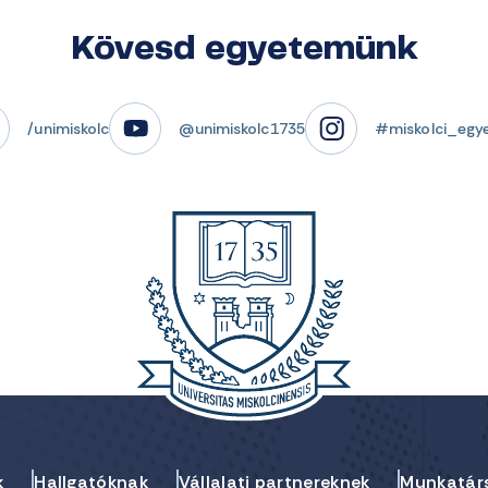
Kövesd egyetemünk
/unimiskolc
@unimiskolc1735
#miskolci_egy
k
Hallgatóknak
Vállalati partnereknek
Munkatár