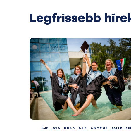
Legfrissebb híre
ÁJK
AVK
BBZK
BTK
CAMPUS
EGYETE