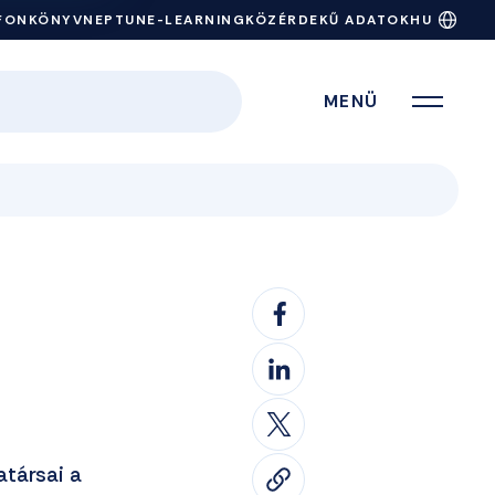
FONKÖNYV
NEPTUN
E-LEARNING
KÖZÉRDEKŰ ADATOK
HU
MENÜ
atársai a