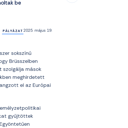
moltak be
2025. május 19.
PÁLYÁZAT
szer sokszínű
hogy Brüsszelben
t szolgálja mások
ekben meghirdetett
angzott el az Európai
zemélyzetpolitikai
kat gyűjtöttek
. Egyöntetűen