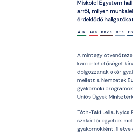
Miskolci Egyetem hall
arról, milyen munkale
érdeklődő hallgatókat
ÁJK
AVK
BBZK
BTK
E
A mintegy ötvenötezer
karrierlehetőséget kí
dolgozzanak akár gyak
mellett a Nemzetek Eu
gyakornoki programok,
Uniós Ügyek Minisztér
Tóth-Taki Leila, Nyics
szakértői egyebek mel
gyakornokként, illetve