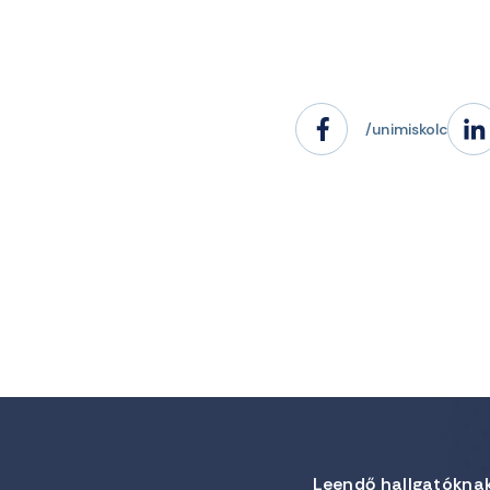
/unimiskolc
Leendő hallgatókna