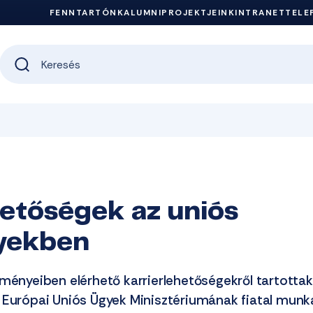
FENNTARTÓNK
ALUMNI
PROJEKTJEINK
INTRANET
TELE
hetőségek az uniós
yekben
zményeiben elérhető karrierlehetőségekről tartottak
 Európai Uniós Ügyek Minisztériumának fiatal munk