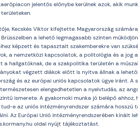
aerőpiacon jelentős előnybe kerülnek azok, akik mun
területeken.
ője, Kecskés Viktor kifejtette: Magyarország számára
, Brüsszelben a lehető legmagasabb szinten működjön
mihez képzett és tapasztalt szakemberekre van szüksé
, a nemzetközi kapcsolatok, a politológia és a jog a
 a hallgatóknak, de a szakpolitika területén a műszak
nyokat végzett diákok előtt is nyitva állnak a lehető
rszág és az európai uniós kapcsolatok ügye iránt. A 
természetesen elengedhetetlen a nyelvtudás, az ango
zintű ismerete. A gyakornoki munka jó belépő ahhoz,
, tud-e az uniós intézményrendszer számára hosszú 
álni. Az Európai Unió intézményrendszerében kínált l
.kormany.hu oldal nyújt tájékoztatást.