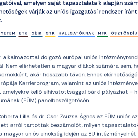
gatóival, amelyen saját tapasztalataik alapján szá
hetőségek várják az uniós igazgatási rendszer iránt
.
GYETEM
ETK
GÉIK
GTK
HALLGATÓKNAK
MFK
ÖSZTÖNDÍJ
 alkalmazottal dolgozó európai uniós intézményrend
nál. Nem elérhetetlen a magyar diákok számára sem, 
ornokként, akár hosszabb távon. Ennek elérhetőségé
rópája Karrierprogram, valamint az uniós intézmény
 amelyekre kellő elhivatottsággal bárki pályázhat – h
iumának (EÜM) panelbeszélgetésén.
 Roberta Lilla és dr. Cser Zsuzsa Ágnes az EÜM uniós s
lett arról tartottak beszámolót, milyen tapasztalato
 a magyar uniós elnökség idején az EU intézményeinél