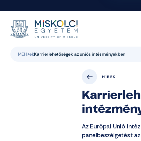
ME
Hirek
Karrierlehetőségek az uniós intézményekben
HÍREK
Karrierle
intézmén
Az Európai Unió inté
panelbeszélgetést az