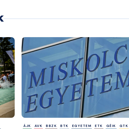
k
M
ÁJK
AVK
BBZK
BTK
EGYETEM
ETK
GÉIK
GTK