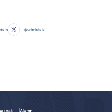
etem
@unimiskolc
saknak
Alumni