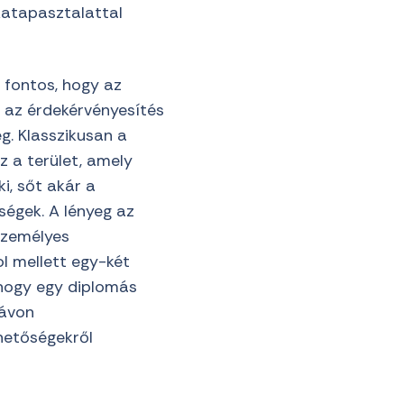
katapasztalattal
 fontos, hogy az
 az érdekérvényesítés
g. Klasszikusan a
z a terület, amely
i, sőt akár a
ségek. A lényeg az
személyes
l mellett egy-két
 hogy egy diplomás
távon
ehetőségekről