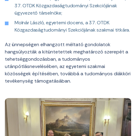
37. OTDK Közgazdaságtudományi Szekciójának
ügyvezető társelnöke;
Molnár László, egyetemi docens, a 37. OTDK
Közgazdaságtudományi Szekciójának szakmai titkára.
Az ünnepségen elhangzott méltató gondolatok
hangsúlyozták a kitüntetettek meghatározó szerepét a
tehetséggondozásban, a tudományos
utánpótlásnevelésében, az egyetemi szakmai
közösségek építésében, továbbá a tudományos diákköri
tevékenység támogatásában.