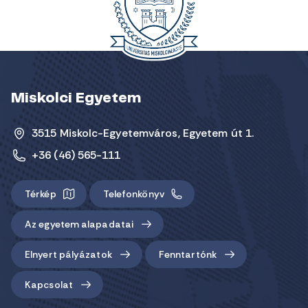
Miskolci Egyetem
3515 Miskolc-Egyetemváros, Egyetem út 1.
+36 (46) 565-111
Térkép
Telefonkönyv
Az egyetem alapadatai
Elnyert pályázatok
Fenntartónk
Kapcsolat