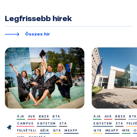
Legfrissebb hírek
Összes hír
ÁJK
AVK
BBZK
BTK
ÁJK
AVK
BBZK
BTK
CAMPUS
EGYETEM
ETK
EGYETEM
ETK
FELV
FELVÉTELI
GÉIK
GTK
MEAPP
GTK
MEAPP
MFK
O