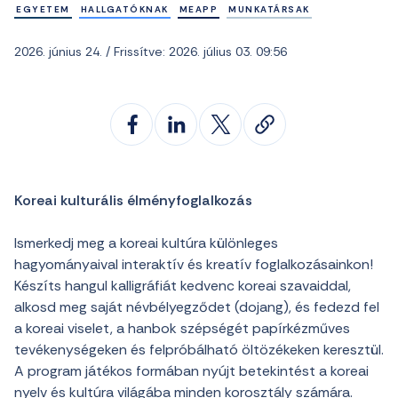
EGYETEM
HALLGATÓKNAK
MEAPP
MUNKATÁRSAK
2026. június 24. / Frissítve: 2026. július 03. 09:56
Koreai kulturális élményfoglalkozás
Ismerkedj meg a koreai kultúra különleges
hagyományaival interaktív és kreatív foglalkozásainkon!
Készíts hangul kalligráfiát kedvenc koreai szavaiddal,
alkosd meg saját névbélyegződet (dojang), és fedezd fel
a koreai viselet, a hanbok szépségét papírkézműves
tevékenységeken és felpróbálható öltözékeken keresztül.
A program játékos formában nyújt betekintést a koreai
nyelv és kultúra világába minden korosztály számára.