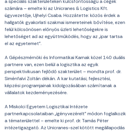
a speciális szakterületeken kulcsfontosságú a cégek
számára – emelte ki az Unicranes & Logistics Kft.
ügyvezetője, Ujhelyi Csaba. Hozzátette: közös érdek a
hallgatók gyakorlati szakmai ismereteinek bővítése, ezen
felül kölcsönösen előnyös üzleti lehetőségekre is
lehetőséget ad az együttműködés, hogy az „ipar tartsa
el az egyetemet”.
A Gépészmérnöki és Informatikai Karnak közel 140 duális
partnere van, ezen belül a logisztika az egyik
perspektivikusan fejlődő szakterület – mondta prof. dr.
Siménfalvi Zoltán dékán. A kar kutatási, fejlesztési,
képzési programjainak kidolgozásában számítanak a
vállalatok kezdeményezésére.
A Miskolci Egyetem Logisztikai Intézete
partnerkapcsolataiban „igényvezérelt” módon foglalkozik
a tématerülettel – emelte ki prof. dr. Tamás Péter
intézetigazgató. Az Unicranes-szel kötött megállapodás