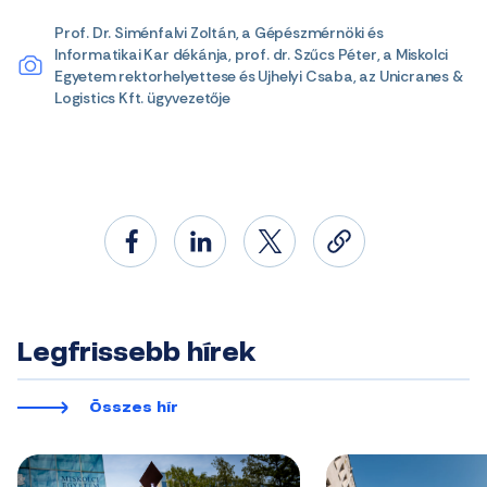
Prof. Dr. Siménfalvi Zoltán, a Gépészmérnöki és
Informatikai Kar dékánja, prof. dr. Szűcs Péter, a Miskolci
Egyetem rektorhelyettese és Ujhelyi Csaba, az Unicranes &
Logistics Kft. ügyvezetője
Legfrissebb hírek
Összes hír