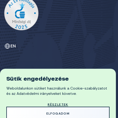
EN
Sütik engedélyezése
ADATVÉDELEM
COOKIE-SZABÁLYZAT
Weboldalunkon sütiket használunk a Cookie-szabályzatot
© 2026 Miskolci Egyetem
és az Adatvédelmi irányelveket követve.
RÉSZLETEK
MADE WITH
BY
ELFOGADOM