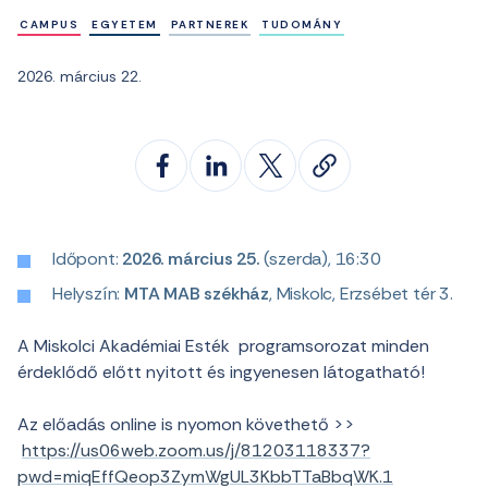
CAMPUS
EGYETEM
PARTNEREK
TUDOMÁNY
2026. március 22.
Időpont:
2026. március 25.
(szerda), 16:30
Helyszín:
MTA MAB székház
, Miskolc, Erzsébet tér 3.
A Miskolci Akadémiai Esték programsorozat minden
érdeklődő előtt nyitott és ingyenesen látogatható!
Az előadás online is nyomon követhető >>
https://us06web.zoom.us/j/81203118337?
pwd=miqEffQeop3ZymWgUL3KbbTTaBbqWK.1