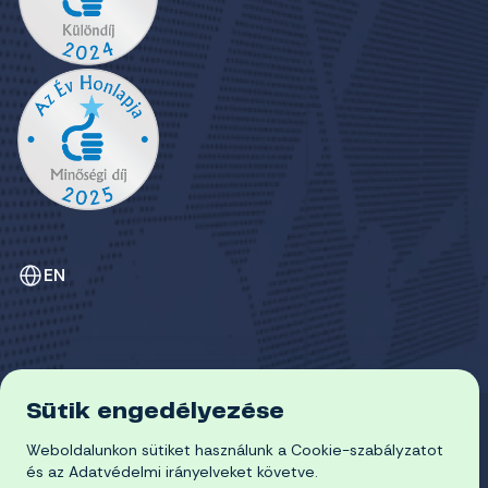
EN
Sütik engedélyezése
ADATVÉDELEM
COOKIE-SZABÁLYZAT
Weboldalunkon sütiket használunk a Cookie-szabályzatot
© 2026 Miskolci Egyetem
és az Adatvédelmi irányelveket követve.