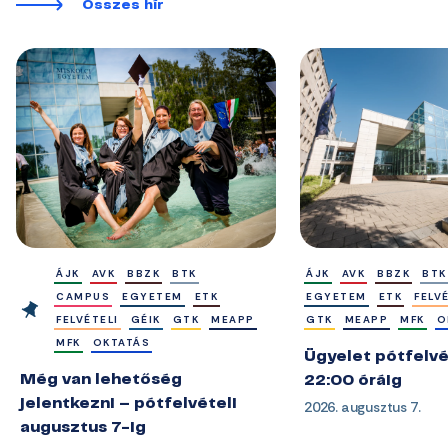
Összes hír
ÁJK
AVK
BBZK
BTK
ÁJK
AVK
BBZK
BTK
CAMPUS
EGYETEM
ETK
EGYETEM
ETK
FELV
FELVÉTELI
GÉIK
GTK
MEAPP
GTK
MEAPP
MFK
O
MFK
OKTATÁS
Ügyelet pótfelvé
Még van lehetőség
22:00 óráig
jelentkezni – pótfelvételi
2026. augusztus 7.
augusztus 7-ig