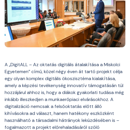
A „DigitALL – Az oktatás digitális átalakítása a Miskolci
Egyetemen” című, közel négy éven át tartó projekt célja
egy olyan komplex digitális ökoszisztéma kialakítása,
amely a képzési tevékenység innovatív támogatásán túl
hozzájárul ahhoz is, hogy a diákok gyakorlati tudása még
inkább illeszkedjen a munkaerőpiaci elvárásokhoz. A
digitalizáció nemcsak a felsőoktatás előtt álló
kihívásokra ad választ, hanem hatékony eszközként
használható a társadalmi hátrányok leküzdésében is –
fogalmazott a projekt előrehaladásáról szóló