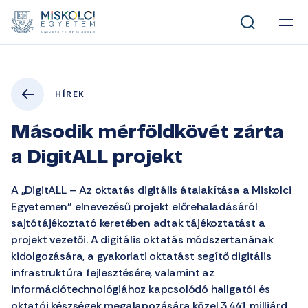
HÍREK
Második mérföldkövét zárta
a DigitALL projekt
A „DigitALL – Az oktatás digitális átalakítása a Miskolci
Egyetemen” elnevezésű projekt előrehaladásáról
sajtótájékoztató keretében adtak tájékoztatást a
projekt vezetői. A digitális oktatás módszertanának
kidolgozására, a gyakorlati oktatást segítő digitális
infrastruktúra fejlesztésére, valamint az
információtechnológiához kapcsolódó hallgatói és
oktatói készségek megalapozására közel 3,441 milliárd