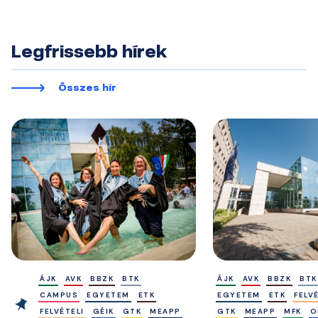
Legfrissebb hírek
Összes hír
ÁJK
AVK
BBZK
BTK
ÁJK
AVK
BBZK
BTK
CAMPUS
EGYETEM
ETK
EGYETEM
ETK
FELV
FELVÉTELI
GÉIK
GTK
MEAPP
GTK
MEAPP
MFK
O