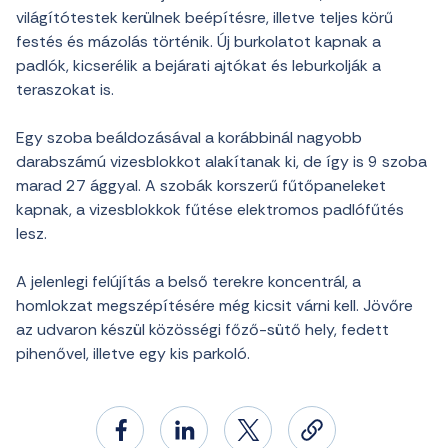
világítótestek kerülnek beépítésre, illetve teljes körű
festés és mázolás történik. Új burkolatot kapnak a
padlók, kicserélik a bejárati ajtókat és leburkolják a
teraszokat is.
Egy szoba beáldozásával a korábbinál nagyobb
darabszámú vizesblokkot alakítanak ki, de így is 9 szoba
marad 27 ággyal. A szobák korszerű fűtőpaneleket
kapnak, a vizesblokkok fűtése elektromos padlófűtés
lesz.
A jelenlegi felújítás a belső terekre koncentrál, a
homlokzat megszépítésére még kicsit várni kell. Jövőre
az udvaron készül közösségi főző-sütő hely, fedett
pihenővel, illetve egy kis parkoló.