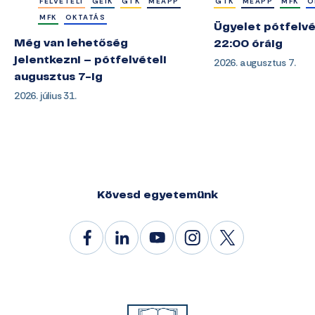
FELVÉTELI
GÉIK
GTK
MEAPP
GTK
MEAPP
MFK
O
MFK
OKTATÁS
Ügyelet pótfelvé
Még van lehetőség
22:00 óráig
jelentkezni – pótfelvételi
2026. augusztus 7.
augusztus 7-ig
2026. július 31.
Kövesd egyetemünk