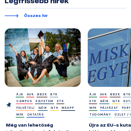
Legfrissebb hírek
Összes hír
ÁJK
AVK
BBZK
BTK
ÁJK
AVK
BBZK
BTK
CAMPUS
EGYETEM
ETK
ETK
GÉIK
GTK
KUT
FELVÉTELI
GÉIK
GTK
MEAPP
MFK
PÁLYÁZAT
PAR
MFK
OKTATÁS
TUDOMÁNY
ÜZLET /
Még van lehetőség
Újra az EU-s kuta