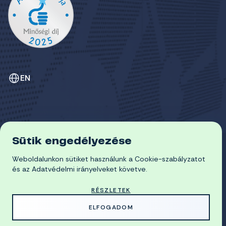
EN
Sütik engedélyezése
ADATVÉDELEM
Weboldalunkon sütiket használunk a Cookie-szabályzatot
COOKIE-SZABÁLYZAT
© 2026 Miskolci Egyetem
és az Adatvédelmi irányelveket követve.
RÉSZLETEK
MADE WITH
BY
ELFOGADOM