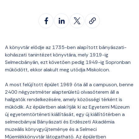
A könyvtár elődje az 1735-ben alapított bányászati-
kohászati tanintézet könyvtára, mely 1919-ig
Selmecbányán, ezt követően pedig 1949-ig Sopronban
működött, ekkor alakult meg utódja Miskolcon.
A most felújított épület 1969 óta áll a campuson, benne
2400 négyzetméter alapterületű olvasóterem áll a
hallgatók rendelkezésére, amely közösségi térként is
működik. Az épületben alakítják ki az Egyetemi Múzeum
új egyetemtörténeti kiállítását, egy új kiállítótérben a
selmecbányai Bányászati és Erdészeti Akadémia
muzeális könyvgyűjteménye és a Selmeci
Műemlékkönyvtár látogatható. Az épületben