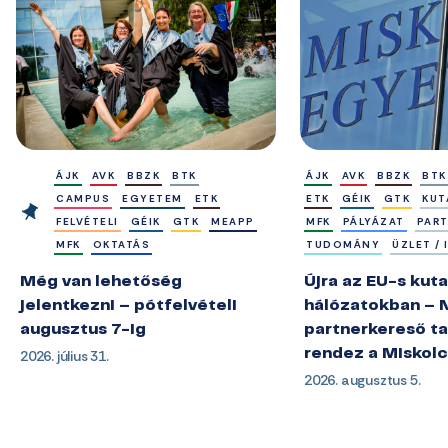
ÁJK
AVK
BBZK
BTK
ÁJK
AVK
BBZK
BTK
CAMPUS
EGYETEM
ETK
ETK
GÉIK
GTK
KUT
FELVÉTELI
GÉIK
GTK
MEAPP
MFK
PÁLYÁZAT
PAR
MFK
OKTATÁS
TUDOMÁNY
ÜZLET /
Még van lehetőség
Újra az EU-s kuta
jelentkezni – pótfelvételi
hálózatokban – 
augusztus 7-ig
partnerkereső ta
2026. július 31.
rendez a Miskol
2026. augusztus 5.