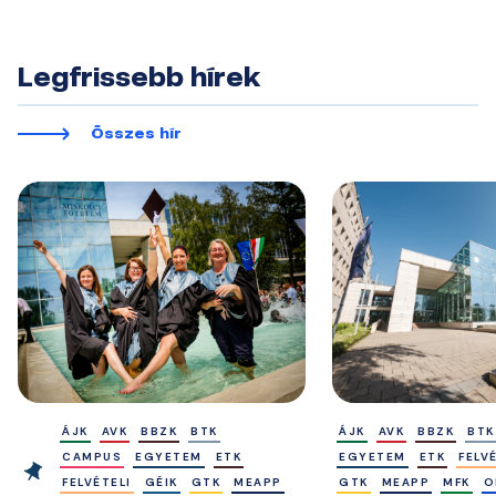
Legfrissebb hírek
Összes hír
ÁJK
AVK
BBZK
BTK
ÁJK
AVK
BBZK
BTK
CAMPUS
EGYETEM
ETK
EGYETEM
ETK
FELV
FELVÉTELI
GÉIK
GTK
MEAPP
GTK
MEAPP
MFK
O