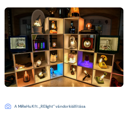
A MiReHu Kft. „RElight” vándorkiállítása