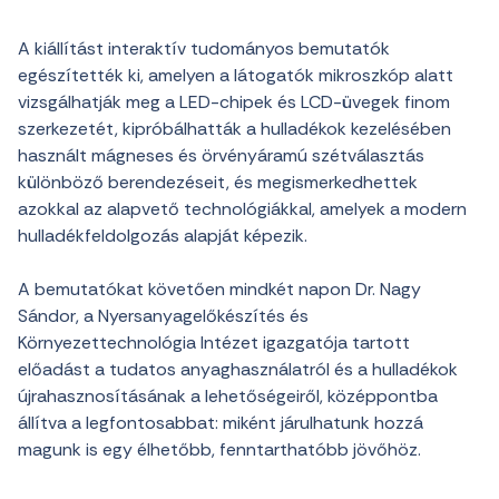
A kiállítást interaktív tudományos bemutatók
egészítették ki, amelyen a látogatók mikroszkóp alatt
vizsgálhatják meg a LED-chipek és LCD-üvegek finom
szerkezetét, kipróbálhatták a hulladékok kezelésében
használt mágneses és örvényáramú szétválasztás
különböző berendezéseit, és megismerkedhettek
azokkal az alapvető technológiákkal, amelyek a modern
hulladékfeldolgozás alapját képezik.
A bemutatókat követően mindkét napon Dr. Nagy
Sándor, a Nyersanyagelőkészítés és
Környezettechnológia Intézet igazgatója tartott
előadást a tudatos anyaghasználatról és a hulladékok
újrahasznosításának a lehetőségeiről, középpontba
állítva a legfontosabbat: miként járulhatunk hozzá
magunk is egy élhetőbb, fenntarthatóbb jövőhöz.