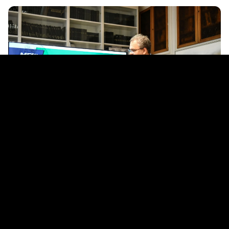
Dr. Nagy Sándor, a Nyersanyagelőkészítés és
Környezettechnológia Intézet igazgatója