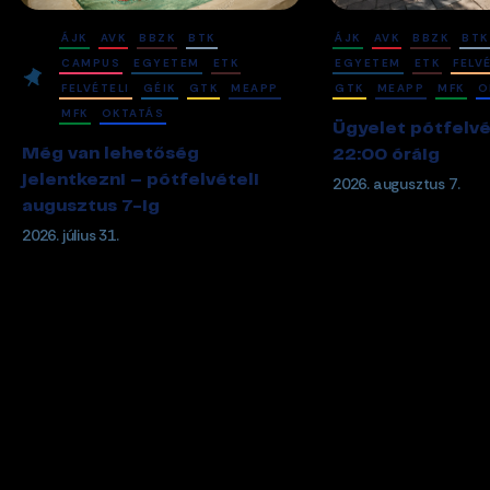
ÁJK
AVK
BBZK
BTK
ÁJK
AVK
BBZK
BTK
CAMPUS
EGYETEM
ETK
EGYETEM
ETK
FELV
FELVÉTELI
GÉIK
GTK
MEAPP
GTK
MEAPP
MFK
O
MFK
OKTATÁS
Ügyelet pótfelvé
Még van lehetőség
22:00 óráig
jelentkezni – pótfelvételi
2026. augusztus 7.
augusztus 7-ig
2026. július 31.
Kövesd egyetemünk