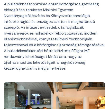
A hulladékhasznosításra épülő körforgásos gazdaság
elősegítése területén Miskolci Egyetem
Nyersanyagelőkészítés és Környezettechnológia
Intézete régiós és országos szinten is meghatározó
szereplő. Az intézet évtizedek óta foglalkozik
nyersanyagok és hulladékok feldolgozásával, modern
eljárástechnikákkal, környezetkímélő technológiák
fejlesztésével és a körforgásos gazdaság támogatásával.
A hulladékcsökkentési hétre időzített RElight ME
rendezvény lehetőséget kínált arra, hogy az
újrahasznosítás lehetőségeit a nagyközönség
kézzelfoghatóan is megismerhesse.