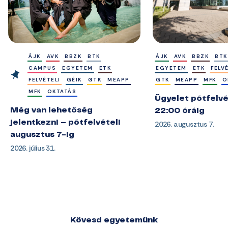
ÁJK
AVK
BBZK
BTK
ÁJK
AVK
BBZK
BTK
CAMPUS
EGYETEM
ETK
EGYETEM
ETK
FELV
FELVÉTELI
GÉIK
GTK
MEAPP
GTK
MEAPP
MFK
O
MFK
OKTATÁS
Ügyelet pótfelvé
Még van lehetőség
22:00 óráig
jelentkezni – pótfelvételi
2026. augusztus 7.
augusztus 7-ig
2026. július 31.
Kövesd egyetemünk