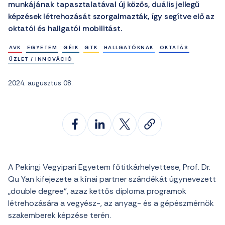
munkájának tapasztalatával új közös, duális jellegű
képzések létrehozását szorgalmazták, így segítve elő az
oktatói és hallgatói mobilitást.
AVK
EGYETEM
GÉIK
GTK
HALLGATÓKNAK
OKTATÁS
ÜZLET / INNOVÁCIÓ
2024. augusztus 08.
A Pekingi Vegyipari Egyetem főtitkárhelyettese, Prof. Dr.
Qu Yan kifejezete a kínai partner szándékát úgynevezett
„double degree”, azaz kettős diploma programok
létrehozására a vegyész-, az anyag- és a gépészmérnök
szakemberek képzése terén.