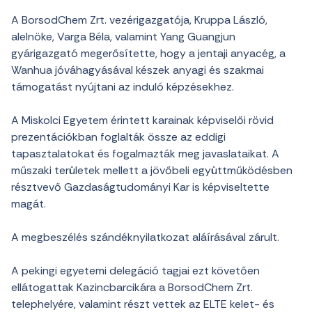
A BorsodChem Zrt. vezérigazgatója, Kruppa László,
alelnöke, Varga Béla, valamint Yang Guangjun
gyárigazgató megerősítette, hogy a jentaji anyacég, a
Wanhua jóváhagyásával készek anyagi és szakmai
támogatást nyújtani az induló képzésekhez.
A Miskolci Egyetem érintett karainak képviselői rövid
prezentációkban foglalták össze az eddigi
tapasztalatokat és fogalmazták meg javaslataikat. A
műszaki területek mellett a jövőbeli együttműködésben
résztvevő Gazdaságtudományi Kar is képviseltette
magát.
A megbeszélés szándéknyilatkozat aláírásával zárult.
A pekingi egyetemi delegáció tagjai ezt követően
ellátogattak Kazincbarcikára a BorsodChem Zrt.
telephelyére, valamint részt vettek az ELTE kelet- és