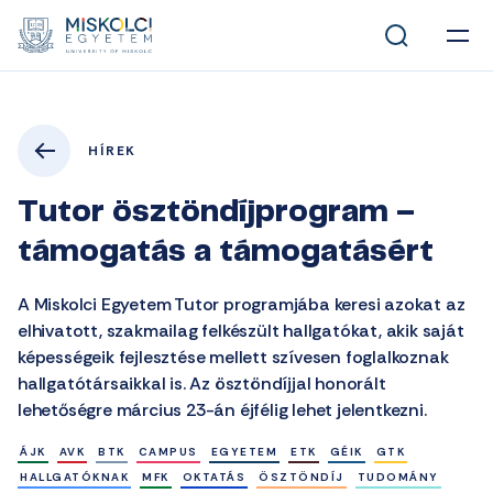
HÍREK
Tutor ösztöndíjprogram –
támogatás a támogatásért
A Miskolci Egyetem Tutor programjába keresi azokat az
elhivatott, szakmailag felkészült hallgatókat, akik saját
képességeik fejlesztése mellett szívesen foglalkoznak
hallgatótársaikkal is. Az ösztöndíjjal honorált
lehetőségre március 23-án éjfélig lehet jelentkezni.
ÁJK
AVK
BTK
CAMPUS
EGYETEM
ETK
GÉIK
GTK
HALLGATÓKNAK
MFK
OKTATÁS
ÖSZTÖNDÍJ
TUDOMÁNY