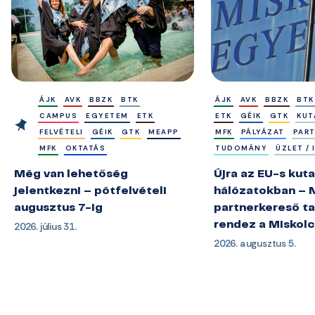
ÁJK
AVK
BBZK
BTK
ÁJK
AVK
BBZK
BTK
CAMPUS
EGYETEM
ETK
ETK
GÉIK
GTK
KUT
FELVÉTELI
GÉIK
GTK
MEAPP
MFK
PÁLYÁZAT
PAR
MFK
OKTATÁS
TUDOMÁNY
ÜZLET /
Még van lehetőség
Újra az EU-s kuta
jelentkezni – pótfelvételi
hálózatokban – 
augusztus 7-ig
partnerkereső ta
2026. július 31.
rendez a Miskol
2026. augusztus 5.