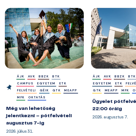
ÁJK
AVK
BBZK
BTK
ÁJK
AVK
BBZK
BTK
CAMPUS
EGYETEM
ETK
EGYETEM
ETK
FELV
FELVÉTELI
GÉIK
GTK
MEAPP
GTK
MEAPP
MFK
O
MFK
OKTATÁS
Ügyelet pótfelvé
Még van lehetőség
22:00 óráig
jelentkezni – pótfelvételi
2026. augusztus 7.
augusztus 7-ig
2026. július 31.