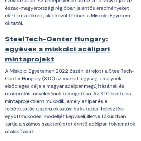
székházában. Az ünnepi ülésen adták át a MAB díjait az
észak-magyarországi régióban jelentős eredményeket
elért kutatóknak, akik közül többen a Miskolci Egyetem
oktatói.
SteelTech-Center Hungary:
egyéves a miskolci acélipari
mintaprojekt
A Miskolci Egyetemen 2022 őszén létrejött a SteelTech-
Center Hungary (STC) szervezeti egység, amelynek
elsődleges célja a magyar acélipar megújításának és
utánpótlás-nevelésének támogatása. Az STC kivételes
mintaprojektként működik, amely az ipar és a
felsőoktatás újszerű oktatási és kutatás-fejlesztési
együttműködési modelljét képviseli, illetve fókuszban
tartja a számos szakterületet érintő acélipari folyamatok
átalakítását.