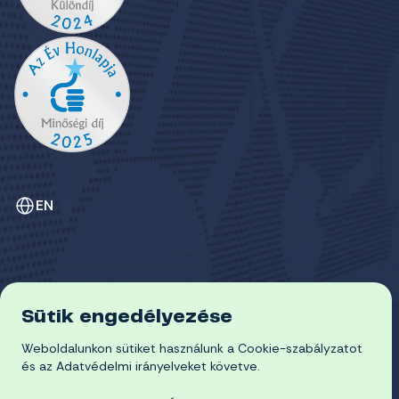
EN
Sütik engedélyezése
ADATVÉDELEM
COOKIE-SZABÁLYZAT
Weboldalunkon sütiket használunk a Cookie-szabályzatot
© 2026 Miskolci Egyetem
és az Adatvédelmi irányelveket követve.