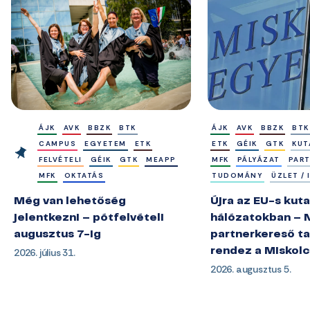
ÁJK
AVK
BBZK
BTK
ÁJK
AVK
BBZK
BTK
CAMPUS
EGYETEM
ETK
ETK
GÉIK
GTK
KUT
FELVÉTELI
GÉIK
GTK
MEAPP
MFK
PÁLYÁZAT
PAR
MFK
OKTATÁS
TUDOMÁNY
ÜZLET /
Még van lehetőség
Újra az EU-s kuta
jelentkezni – pótfelvételi
hálózatokban – 
augusztus 7-ig
partnerkereső ta
2026. július 31.
rendez a Miskol
2026. augusztus 5.