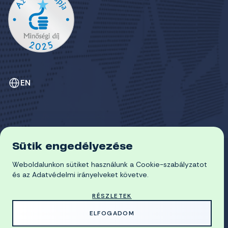
EN
Sütik engedélyezése
ADATVÉDELEM
Weboldalunkon sütiket használunk a Cookie-szabályzatot
COOKIE-SZABÁLYZAT
© 2026 Miskolci Egyetem
és az Adatvédelmi irányelveket követve.
RÉSZLETEK
MADE WITH
BY
ELFOGADOM