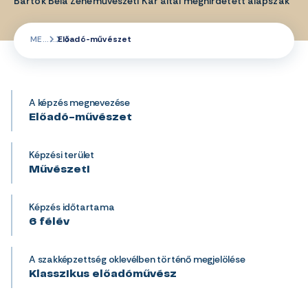
Bartók Béla Zeneművészeti Kar által meghirdetett alapszak
ME
Előadó-művészet
A képzés megnevezése
Előadó-művészet
Képzési terület
Művészeti
Képzés időtartama
6 félév
A szakképzettség oklevélben történő megjelölése
Klasszikus előadóművész