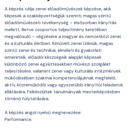
A
képzés célja zenei előadóművészek képzése, akik
képesek a szakképzettségük szerinti, magas szintű
előadóművészeti tevékenység – elsősorban irányítás
mellett, illetve csoportos teljesítmény keretében
megvalósuló – végzésére a magyar és nemzetközi zenei
és a kulturális életben. Kiművelt zenei ízlésük, magas
szintű zenei és technikai, elméleti és gyakorlati
ismereteik, előadói készségeik alapján képesek
különböző zenei együttesekben művészi szolgálat
teljesítésére, valamint zenei vagy kulturális intézmények
működésében szakmai kompetenciájuknak megfelelő,
aktív, közreműködői vagy egyszerűbb irányítói feladatok
ellátására. Felkészültek tanulmányaik mesterképzésben
történő folytatására.
A képzés angol nyelvű megnevezése:
Performance.