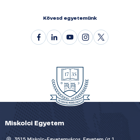
Kövesd egyetemünk
Miskolci Egyetem
3515 Miskolc-Egyetemváros, Egyetem út 1.