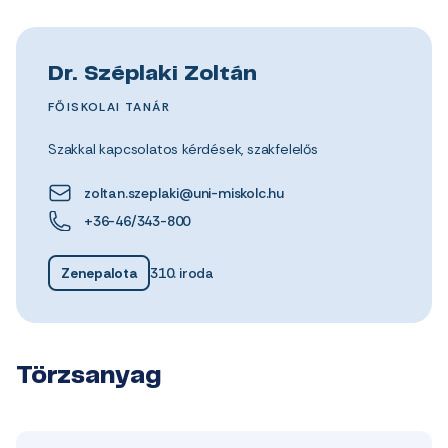
Dr. Széplaki Zoltán
FŐISKOLAI TANÁR
Szakkal kapcsolatos kérdések, szakfelelős
zoltan.szeplaki@uni-miskolc.hu
+36-46/343-800
Zenepalota
310. iroda
Törzsanyag