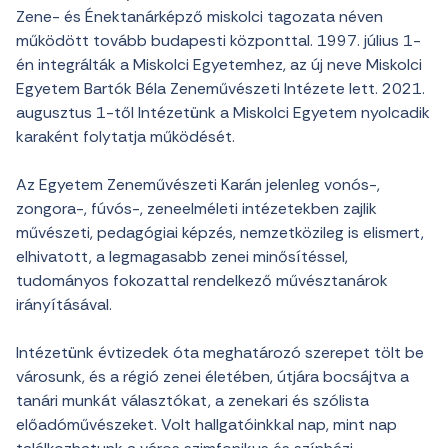
Zene- és Énektanárképző miskolci tagozata néven
működött tovább budapesti központtal. 1997. július 1-
én integrálták a Miskolci Egyetemhez, az új neve Miskolci
Egyetem Bartók Béla Zeneművészeti Intézete lett. 2021.
augusztus 1-től Intézetünk a Miskolci Egyetem nyolcadik
karaként folytatja működését.
Az Egyetem Zeneművészeti Karán jelenleg vonós-,
zongora-, fúvós-, zeneelméleti intézetekben zajlik
művészeti, pedagógiai képzés, nemzetközileg is elismert,
elhivatott, a legmagasabb zenei minősítéssel,
tudományos fokozattal rendelkező művésztanárok
irányításával.
Intézetünk évtizedek óta meghatározó szerepet tölt be
városunk, és a régió zenei életében, útjára bocsájtva a
tanári munkát választókat, a zenekari és szólista
előadóművészeket. Volt hallgatóinkkal nap, mint nap