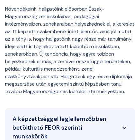
Növendékeink, hallgatóink elősorban Észak-
Magyarország zeneiskoláiban, pedagógiai
intézményeiben, zenekaraiban helyezkednek el, a kereslet
az itt képzett szakemberek iránt jelentős, amit jól mutat
az a tény is, hogy hallgatóink nagy része már tanulmányi
ideje alatt is foglalkoztatott különböző iskolákban,
zenekarokban. Új tendencia, hogy egyre többen
helyezkednek el más, a zenével összefüggő területeken,
például kulturális menedzserként, zenei
szakkönyvtárakban stb. Hallgató
i
nk egy része diplomája
megszerzése után egyetemi szintű képzésben tanul
tovább Magyarországon és külföldi intézményekben.
A képzettséggel legjellemzőbben
betölthető FEOR szerinti
munkakörök