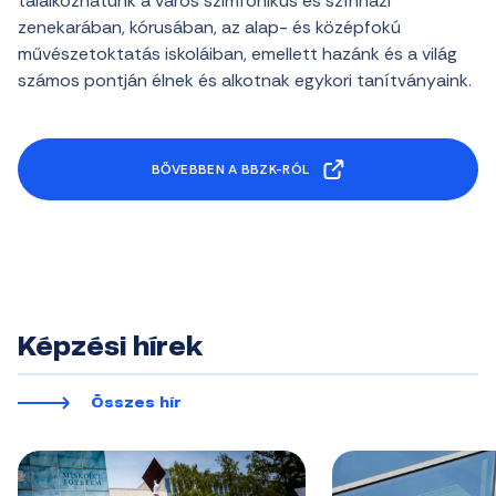
találkozhatunk a város szimfonikus és színházi
zenekarában, kórusában, az alap- és középfokú
művészetoktatás iskoláiban, emellett hazánk és a világ
számos pontján élnek és alkotnak egykori tanítványaink.
BŐVEBBEN A BBZK-RÓL
Képzési hírek
Összes hír