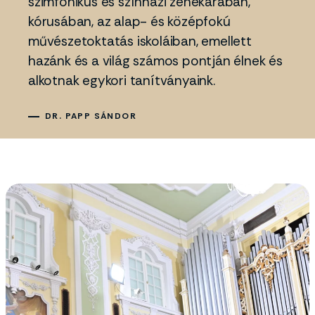
szimfonikus és színházi zenekarában,
kórusában, az alap- és középfokú
művészetoktatás iskoláiban, emellett
hazánk és a világ számos pontján élnek és
alkotnak egykori tanítványaink.
DR. PAPP SÁNDOR