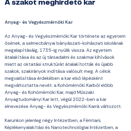
A szakot meghirdető kar
Anyag- és Vegyészmérnöki Kar
Az Anyag- és Vegyészmérnöki Kar története az egyetem
ősének, a selmecbányai bányászati-kohászati iskolának
megalapításáig, 1735-ig nyúlik vissza. Az egyetem
átalakítása és az új társadalmi és szakmai kihívások
miatt az oktatási struktúrát átalakították és újabb
szakok, szakirányok indítása valósult meg. A célok
megvalósítása érdekében a kar első lépésként
megváltoztatta nevét: a Kohómérnöki Karból előbb
Anyag- és Kohómérnöki Kar, majd Műszaki
Anyagtudományi Kar lett, végül 2022-ben a kar
elnevezése Anyag- és Vegyészmérnöki Karrá változott.
Karunkon jelenleg négy Intézetben, a Fémtani,
Képlékenyalakítási és Nanotechnológiai Intézetben, a