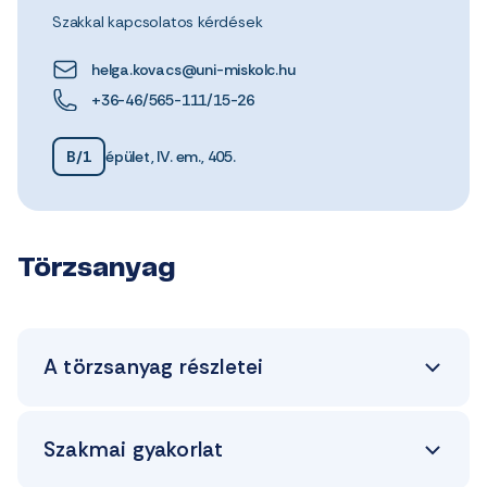
Szakkal kapcsolatos kérdések
helga.kovacs@uni-miskolc.hu
+36-46/565-111/15-26
B/1
épület, IV. em., 405.
Törzsanyag
A törzsanyag részletei
Szakmai gyakorlat