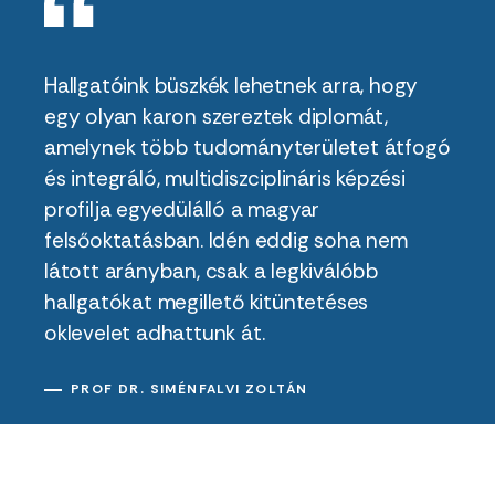
Hallgatóink büszkék lehetnek arra, hogy
egy olyan karon szereztek diplomát,
amelynek több tudományterületet átfogó
és integráló, multidiszciplináris képzési
profilja egyedülálló a magyar
felsőoktatásban. Idén eddig soha nem
látott arányban, csak a legkiválóbb
hallgatókat megillető kitüntetéses
oklevelet adhattunk át.
PROF DR. SIMÉNFALVI ZOLTÁN