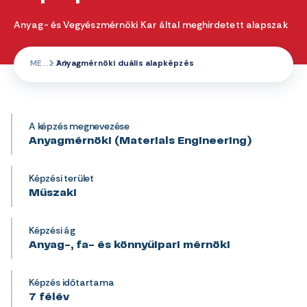
Anyag- és Vegyészmérnöki Kar által meghirdetett alapszak
ME
Anyagmérnöki duális alapképzés
A képzés megnevezése
Anyagmérnöki (Materials Engineering)
Képzési terület
Műszaki
Képzési ág
Anyag-, fa- és könnyűipari mérnöki
Képzés időtartama
7 félév