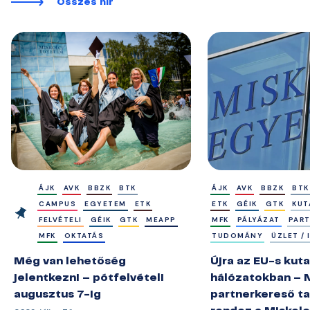
Összes hír
ÁJK
AVK
BBZK
BTK
ÁJK
AVK
BBZK
BTK
CAMPUS
EGYETEM
ETK
ETK
GÉIK
GTK
KUT
FELVÉTELI
GÉIK
GTK
MEAPP
MFK
PÁLYÁZAT
PAR
MFK
OKTATÁS
TUDOMÁNY
ÜZLET /
Még van lehetőség
Újra az EU-s kuta
jelentkezni – pótfelvételi
hálózatokban – 
augusztus 7-ig
partnerkereső ta