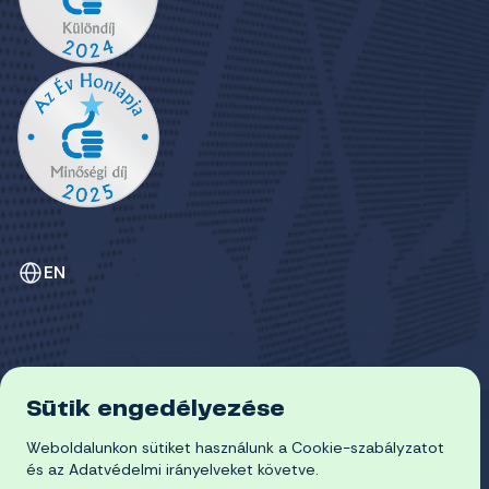
EN
Sütik engedélyezése
ADATVÉDELEM
Weboldalunkon sütiket használunk a Cookie-szabályzatot
COOKIE-SZABÁLYZAT
© 2026 Miskolci Egyetem
és az Adatvédelmi irányelveket követve.