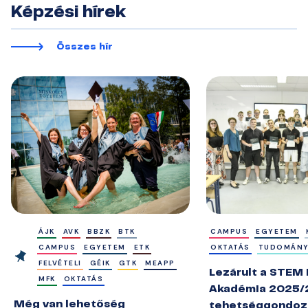
Képzési hírek
Összes hír
ÁJK
AVK
BBZK
BTK
CAMPUS
EGYETEM
CAMPUS
EGYETEM
ETK
OKTATÁS
TUDOMÁN
FELVÉTELI
GÉIK
GTK
MEAPP
Lezárult a STEM
MFK
OKTATÁS
Akadémia 2025/
Még van lehetőség
tehetséggondoz