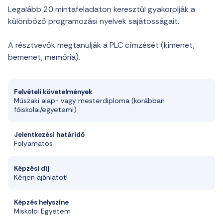
Legalább 20 mintafeladaton keresztül gyakorolják a
különböző programozási nyelvek sajátosságait.
A résztvevők megtanulják a PLC címzését (kimenet,
bemenet, memória).
Felvételi követelmények
Műszaki alap- vagy mesterdiploma (korábban
főiskolai/egyetemi)
Jelentkezési határidő
Folyamatos
Képzési díj
Kérjen ajánlatot!
Képzés helyszíne
Miskolci Egyetem