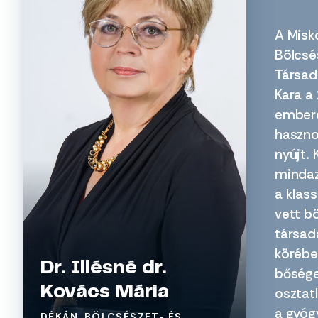
A Misk
Bölcsé
Társa
Kara a
emberé
haszno
nyújt. 
mindaz
a klas
vett b
társa
körébe 
Dr. Illésné dr.
bősége
Kovács Mária
osztat
a gyó
DÉKÁN, BÖLCSÉSZET- ÉS