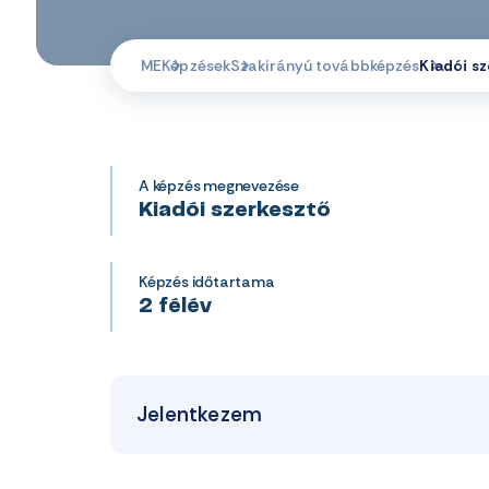
ME
Képzések
Szakirányú továbbképzés
Kiadói s
A képzés megnevezése
Kiadói szerkesztő
Képzés időtartama
2 félév
Jelentkezem