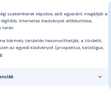
őségi szakemberek képzése, akik egyaránt megállják a
gitális, internetes kiadványok előkészítése,
 terén.
a bármely területén hasznosíthatják, a tördelői,
szen az egyedi kiadványok (prospektus, katalógus,
g.
enciák