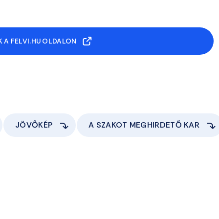
 A FELVI.HU OLDALON
JÖVŐKÉP
A SZAKOT MEGHIRDETŐ KAR