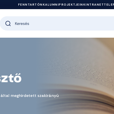
FENNTARTÓNK
ALUMNI
PROJEKTJEINK
INTRANET
TELE
sztő
által meghirdetett szakirányú