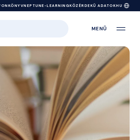
FONKÖNYV
NEPTUN
E-LEARNING
KÖZÉRDEKŰ ADATOK
HU
MENÜ