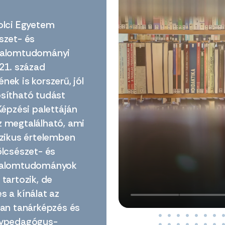
olci Egyetem
szet- és
dalomtudományi
 21. század
nek is korszerű, jól
sítható tudást
Képzési palettáján
 megtalálható, ami
szikus értelemben
ölcsészet- és
dalomtudományok
tartozik, de
s a kínálat az
lan tanárképzés és
gypedagógus-