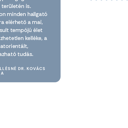
területén is.
on minden hallgató
a elérhető a mai,
rsult tempójú élet
zhetetlen kelléke, a
atorientált,
azható tudás.
ILLÉSNÉ DR. KOVÁCS
IA