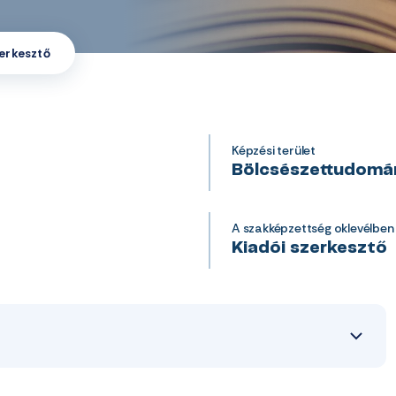
zerkesztő
Képzési terület
Bölcsészettudomá
A szakképzettség oklevélben
Kiadói szerkesztő