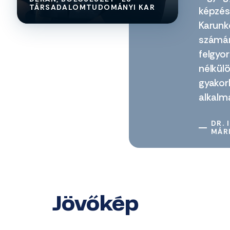
TÁRSADALOMTUDOMÁNYI KAR
képzés 
Karunk
számár
felgyo
nélkülö
gyakorl
alkalm
DR. 
MÁR
Jövőkép