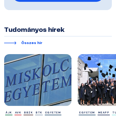
Tudományos hírek
Összes hír
ÁJK
AVK
BBZK
BTK
EGYETEM
EGYETEM
MEAPP
T