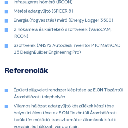
Infrasugaras hőmérő (IRCON)
Mérési adatgyűjtő (SPIDER 8)
Energia (fogyasztás) mérő (Energy Logger 3500)
2 hőkamera és kiértékelő szoftvereik (VarioCAM,
IRCON)
Szoftverek (ANSYS Autodesk Inventor PTC MathCAD
15 DesignBuilder Engineering Pro)
Referenciák
Épületfelügyeleti rendszer kiépítése az
E.ON
Tiszántúli
Áramhálózati telephelyén
Villamos hálózat adatgyűjtő készülékek készítése,
helyszíni élesztése az
E.ON
Tiszántúli Áramhálózati
területén működő transzformátor állomások kifutó
vonalain és hálózati végpontjain