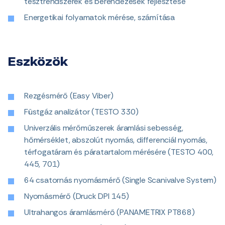
tesztrendszerek és berendezések fejlesztése
Energetikai folyamatok mérése, számítása
Eszközök
Rezgésmérő (Easy Viber)
Füstgáz analizátor (TESTO 330)
Univerzális mérőműszerek áramlási sebesség,
hőmérséklet, abszolút nyomás, differenciál nyomás,
térfogatáram és páratartalom mérésére (TESTO 400,
445, 701)
64 csatornás nyomásmérő (Single Scanivalve System)
Nyomásmérő (Druck DPI 145)
Ultrahangos áramlásmérő (PANAMETRIX PT868)