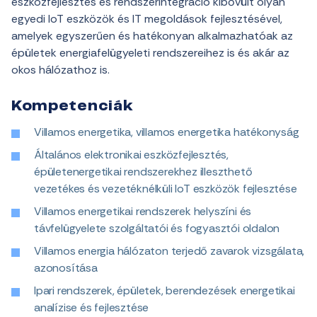
eszközfejlesztés és rendszerintegráció kibővült olyan
egyedi IoT eszközök és IT megoldások fejlesztésével,
amelyek egyszerűen és hatékonyan alkalmazhatóak az
épületek energiafelügyeleti rendszereihez is és akár az
okos hálózathoz is.
Kompetenciák
Villamos energetika, villamos energetika hatékonyság
Általános elektronikai eszközfejlesztés,
épületenergetikai rendszerekhez illeszthető
vezetékes és vezetéknélküli IoT eszközök fejlesztése
Villamos energetikai rendszerek helyszíni és
távfelügyelete szolgáltatói és fogyasztói oldalon
Villamos energia hálózaton terjedő zavarok vizsgálata,
azonosítása
Ipari rendszerek, épületek, berendezések energetikai
analízise és fejlesztése