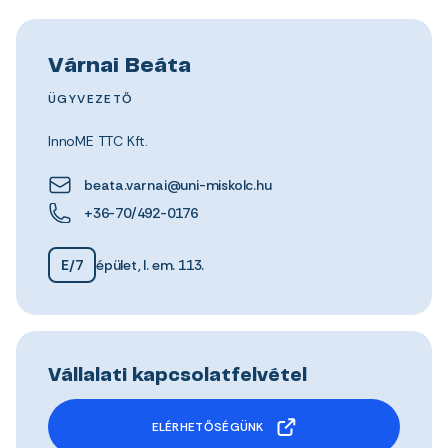
Várnai Beáta
ÜGYVEZETŐ
InnoME TTC Kft.
beata.varnai@uni-miskolc.hu
+36-70/492-0176
E/7
épület, I. em. 113.
Vállalati kapcsolatfelvétel
ELÉRHETŐSÉGÜNK