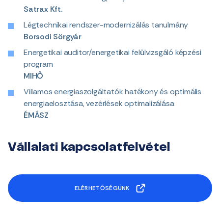
Satrax Kft.
Légtechnikai rendszer-modernizálás tanulmány
Borsodi Sörgyár
Energetikai auditor/energetikai felülvizsgáló képzési
program
MIHŐ
Villamos energiaszolgáltatók hatékony és optimális
energiaelosztása, vezérlések optimalizálása
ÉMÁSZ
Vállalati kapcsolatfelvétel
ELÉRHETŐSÉGÜNK