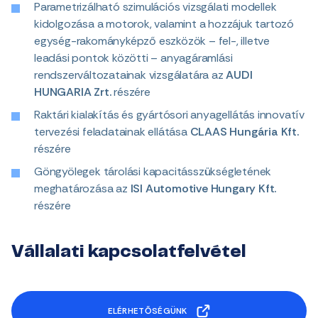
Parametrizálható szimulációs vizsgálati modellek
kidolgozása a motorok, valamint a hozzájuk tartozó
egység-rakományképző eszközök – fel-, illetve
leadási pontok közötti – anyagáramlási
rendszerváltozatainak vizsgálatára az
AUDI
HUNGARIA Zrt.
részére
Raktári kialakítás és gyártósori anyagellátás innovatív
tervezési feladatainak ellátása
CLAAS Hungária Kft.
részére
Göngyölegek tárolási kapacitásszükségletének
meghatározása az
ISI Automotive Hungary Kft.
részére
Vállalati kapcsolatfelvétel
ELÉRHETŐSÉGÜNK