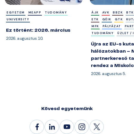
EGYETEM
MEAPP
TUDOMÁNY
ÁJK
AVK
BBZK
BTK
UNIVERSITY
ETK
GÉIK
GTK
KUT
MFK
PÁLYÁZAT
PAR
Ez történt: 2026. március
TUDOMÁNY
ÜZLET /
2026. augusztus 10.
Újra az EU-s kuta
hálózatokban – 
partnerkereső ta
rendez a Miskol
2026. augusztus 5.
Kövesd egyetemünk