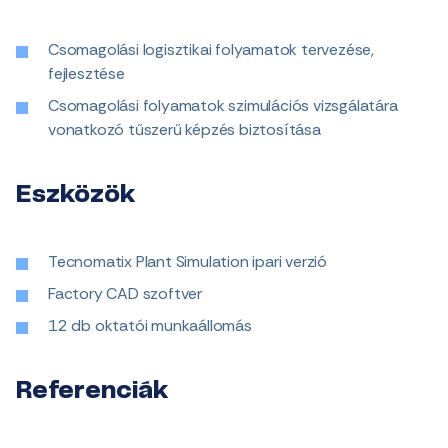
Csomagolási logisztikai folyamatok tervezése,
fejlesztése
Csomagolási folyamatok szimulációs vizsgálatára
vonatkozó tűszerű képzés biztosítása
Eszközök
Tecnomatix Plant Simulation ipari verzió
Factory CAD szoftver
12 db oktatói munkaállomás
Referenciák