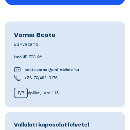
Várnai Beáta
ÜGYVEZETŐ
InnoME TTC Kft.
beata.varnai@uni-miskolc.hu
+36-70/492-0176
E/7
épület, I. em. 113.
Vállalati kapcsolatfelvétel