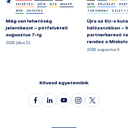
FELVÉTELI
GÉIK
GTK
MEAPP
MFK
PÁLYÁZAT
PAR
MFK
OKTATÁS
TUDOMÁNY
ÜZLET /
Még van lehetőség
Újra az EU-s kuta
jelentkezni – pótfelvételi
hálózatokban – 
augusztus 7-ig
partnerkereső ta
2026. július 31.
rendez a Miskol
2026. augusztus 5.
Kövesd egyetemünk