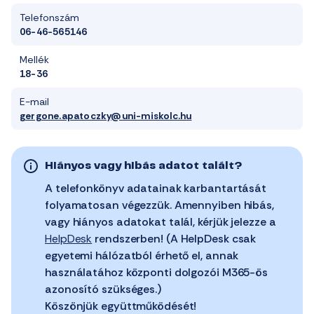
Telefonszám
06-46-565146
Mellék
18-36
E-mail
gergone.apatoczky@uni-miskolc.hu
Hiányos vagy hibás adatot talált?
A telefonkönyv adatainak karbantartását
folyamatosan végezzük. Amennyiben hibás,
vagy hiányos adatokat talál, kérjük jelezze a
HelpDesk
rendszerben! (A HelpDesk csak
egyetemi hálózatból érhető el, annak
használatához központi dolgozói M365-ös
azonosító szükséges.)
Köszönjük együttműködését!