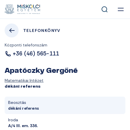
TELEFONKÖNYV
Központi telefonszám
+36 (46) 565-111
Apatóczky Gergőné
Matematikai Intézet
dékáni referens
Beosztás
dékáni referens
Iroda
A/4 III. em. 336.