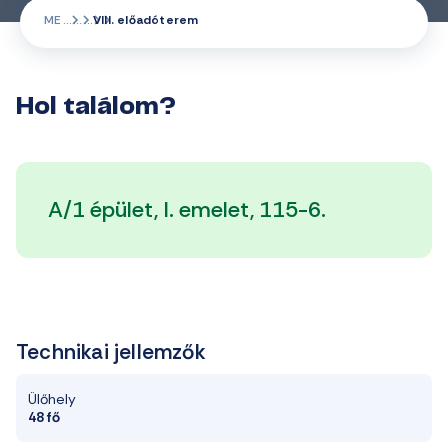
ME
VIII. előadóterem
Hol találom?
A/1 épület, I. emelet, 115-6.
Technikai jellemzők
Ülőhely
48 fő