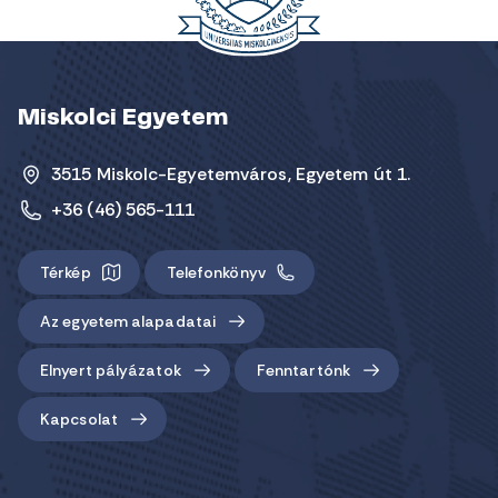
Miskolci Egyetem
3515 Miskolc-Egyetemváros, Egyetem út 1.
+36 (46) 565-111
Térkép
Telefonkönyv
Az egyetem alapadatai
Elnyert pályázatok
Fenntartónk
Kapcsolat