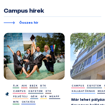
Campus hírek
Összes hír
ÁJK
AVK
BBZK
BTK
CAMPUS
EGYETEM
CAMPUS
EGYETEM
ETK
HALLGATÓKNAK
MEA
FELVÉTELI
GÉIK
GTK
MEAPP
Már lehet pályázn
MFK
OKTATÁS