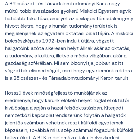
A Bölcsészet- és Társadalomtudományi Kar a nagy
múltú, több évszázados gyökerű Miskolci Egyetem egyik
fiatalabb fakultása, amelyet az a világos társadalmi igény
hívott életre, hogy a humán tudományterületek is
megjelenjenek az egyetem oktatási palettáján. A miskolci
bölcsészképzés 1992-ben indult útjára, végzett
hallgatóink azóta sikeresen helyt állnak akár az oktatás,
a tudomány, a kultúra, illetve a média világában, akár a
gazdaság szféráiban. Mi sem bizonyítja jobban az itt
végzettek elismertségét, mint hogy egyetemünk rektora
is a Bölcsészet- és Társadalomtudományi Karon tanult.
Hosszú évek minőségfejlesztő munkájának az
eredménye, hogy karunk előkelő helyet foglal el oktatói
kiválósága alapján a hazai felsőoktatásban. Kiterjedt
nemzetközi kapcsolatrendszerünk folytán a hallgatók
jelentős számban vehetnek részt külföldi egyetemek
képzésein, továbbá mi is szép számmal fogadunk külföldi
hallgatókat. A BTK-n diplomázottak elhelyezkedési