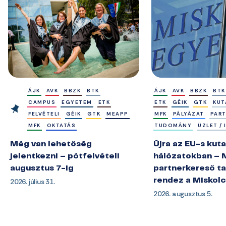
ÁJK
AVK
BBZK
BTK
ÁJK
AVK
BBZK
BTK
CAMPUS
EGYETEM
ETK
ETK
GÉIK
GTK
KUT
FELVÉTELI
GÉIK
GTK
MEAPP
MFK
PÁLYÁZAT
PAR
MFK
OKTATÁS
TUDOMÁNY
ÜZLET /
Még van lehetőség
Újra az EU-s kuta
jelentkezni – pótfelvételi
hálózatokban – 
augusztus 7-ig
partnerkereső ta
2026. július 31.
rendez a Miskol
2026. augusztus 5.