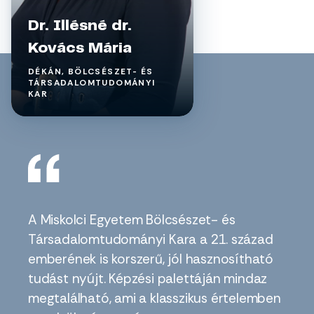
Dr. Illésné dr.
Kovács Mária
DÉKÁN, BÖLCSÉSZET- ÉS
TÁRSADALOMTUDOMÁNYI
KAR
A Miskolci Egyetem Bölcsészet- és
Társadalomtudományi Kara a 21. század
emberének is korszerű, jól hasznosítható
tudást nyújt. Képzési palettáján mindaz
megtalálható, ami a klasszikus értelemben