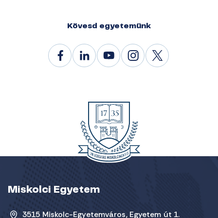
Kövesd egyetemünk
Miskolci Egyetem
3515 Miskolc-Egyetemváros, Egyetem út 1.