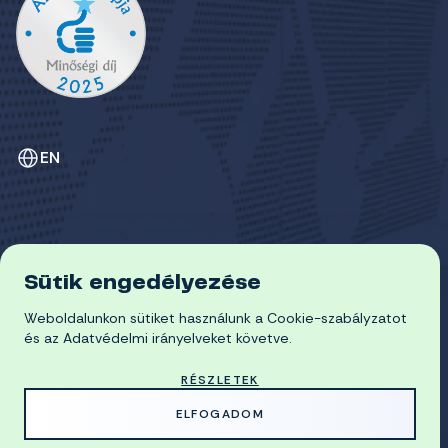
EN
Sütik engedélyezése
ADATVÉDELEM
Weboldalunkon sütiket használunk a Cookie-szabályzatot
COOKIE-SZABÁLYZAT
© 2026 Miskolci Egyetem
és az Adatvédelmi irányelveket követve.
RÉSZLETEK
MADE WITH
BY
ELFOGADOM