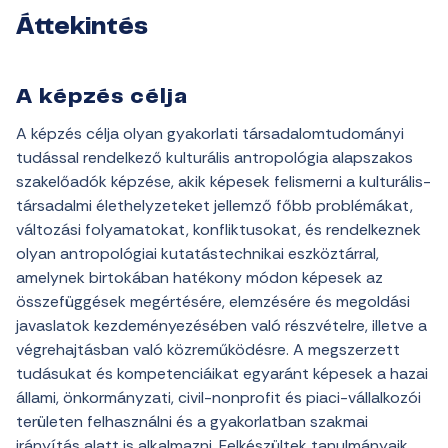
Áttekintés
A képzés célja
A képzés célja olyan gyakorlati társadalomtudományi
tudással rendelkező kulturális antropológia alapszakos
szakelőadók képzése, akik képesek felismerni a kulturális-
társadalmi élethelyzeteket jellemző főbb problémákat,
változási folyamatokat, konfliktusokat, és rendelkeznek
olyan antropológiai kutatástechnikai eszköztárral,
amelynek birtokában hatékony módon képesek az
összefüggések megértésére, elemzésére és megoldási
javaslatok kezdeményezésében való részvételre, illetve a
végrehajtásban való közreműködésre. A megszerzett
tudásukat és kompetenciáikat egyaránt képesek a hazai
állami, önkormányzati, civil-nonprofit és piaci-vállalkozói
területen felhasználni és a gyakorlatban szakmai
irányítás alatt is alkalmazni. Felkészültek tanulmányaik