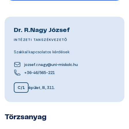
Dr. R.Nagy József
INTÉZETI TANSZÉKVEZETŐ
Szakkal kapcsolatos kérdések
jozsef.r.nagy@uni-miskolc.hu
+36-46/565-221
C/1
épület, III., 311.
Törzsanyag