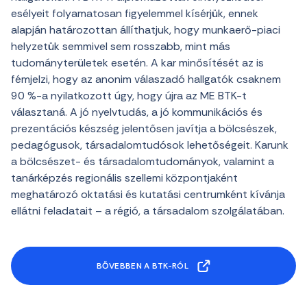
esélyeit folyamatosan figyelemmel kísérjük, ennek
alapján határozottan állíthatjuk, hogy munkaerő-piaci
helyzetük semmivel sem rosszabb, mint más
tudományterületek esetén. A kar minősítését az is
fémjelzi, hogy az anonim válaszadó hallgatók csaknem
90 %-a nyilatkozott úgy, hogy újra az ME BTK-t
választaná. A jó nyelvtudás, a jó kommunikációs és
prezentációs készség jelentősen javítja a bölcsészek,
pedagógusok, társadalomtudósok lehetőségeit. Karunk
a bölcsészet- és társadalomtudományok, valamint a
tanárképzés regionális szellemi központjaként
meghatározó oktatási és kutatási centrumként kívánja
ellátni feladatait – a régió, a társadalom szolgálatában.
BŐVEBBEN A BTK-RÓL