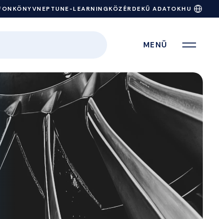
FONKÖNYV
NEPTUN
E-LEARNING
KÖZÉRDEKŰ ADATOK
HU
MENÜ