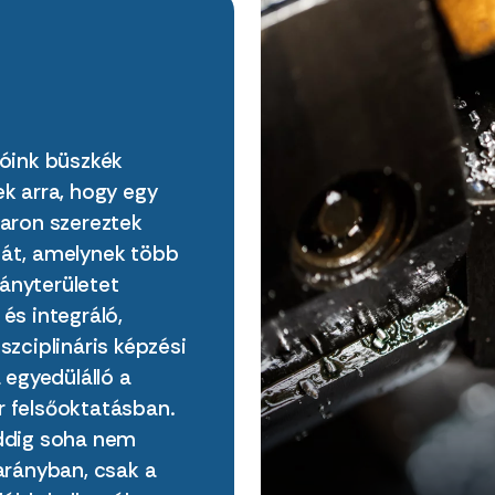
tóink büszkék
ek arra, hogy egy
karon szereztek
át, amelynek több
nyterületet
és integráló,
szciplináris képzési
a egyedülálló a
 felsőoktatásban.
ddig soha nem
 arányban, csak a