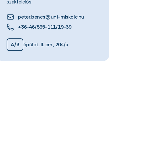
szakfelelős
peter.bencs@uni-miskolc.hu
+36-46/565-111/19-39
A/3
épület, II. em., 204/a