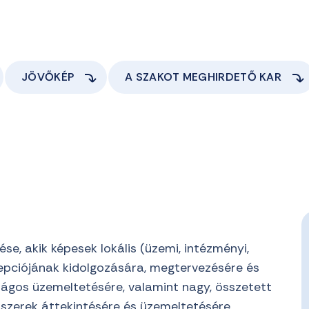
JÖVŐKÉP
A SZAKOT MEGHIRDETŐ KAR
se, akik képesek lokális (üzemi, intézményi,
cepciójának kidolgozására, megtervezésére és
ágos üzemeltetésére, valamint nagy, összetett
dszerek áttekintésére és üzemeltetésére.