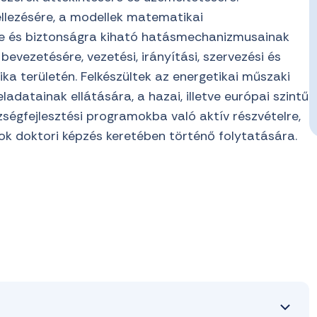
llezésére, a modellek matematikai
e és biztonságra kiható hatásmechanizmusainak
bevezetésére, vezetési, irányítási, szervezési és
ka területén. Felkészültek az energetikai műszaki
eladatainak ellátására, a hazai, illetve európai szintű
égfejlesztési programokba való aktív részvételre,
k doktori képzés keretében történő folytatására.