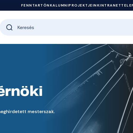
FENNTARTÓNK
ALUMNI
PROJEKTJEINK
INTRANET
TELE
érnöki
meghirdetett mesterszak.