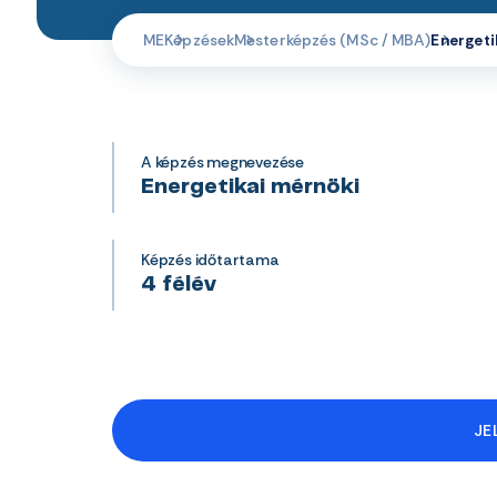
ME
Képzések
Mesterképzés (MSc / MBA)
Energeti
A képzés megnevezése
Energetikai mérnöki
Képzés időtartama
4 félév
JE