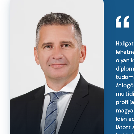
Hallga
lehetn
olyan 
diplom
tudomá
átfogó 
multidi
profilj
magyar
Idén e
látott