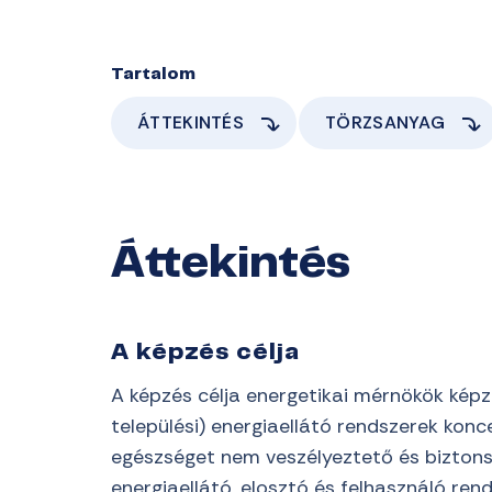
Tartalom
ÁTTEKINTÉS
TÖRZSANYAG
Áttekintés
A képzés célja
A képzés célja energetikai mérnökök képzé
települési) energiaellátó rendszerek kon
egészséget nem veszélyeztető és biztons
energiaellátó, elosztó és felhasználó ren