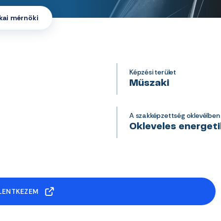
kai mérnöki
Képzési terület
Műszaki
A szakképzettség oklevélben
Okleveles energet
LENTKEZEM