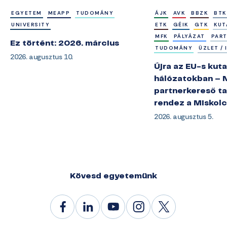
EGYETEM
MEAPP
TUDOMÁNY
ÁJK
AVK
BBZK
BTK
UNIVERSITY
ETK
GÉIK
GTK
KUT
MFK
PÁLYÁZAT
PAR
Ez történt: 2026. március
TUDOMÁNY
ÜZLET /
2026. augusztus 10.
Újra az EU-s kuta
hálózatokban – 
partnerkereső ta
rendez a Miskol
2026. augusztus 5.
Kövesd egyetemünk