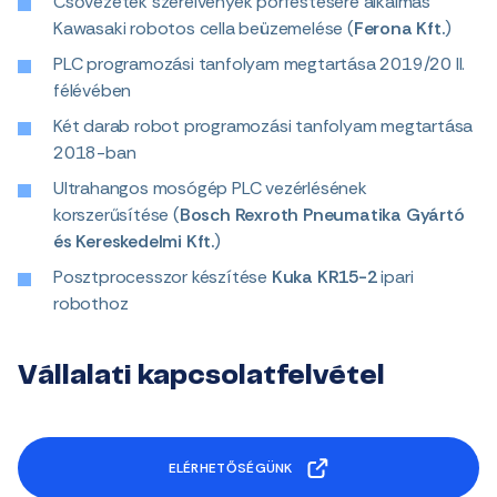
Csővezeték szerelvények porfestésére alkalmas
Kawasaki robotos cella beüzemelése (
Ferona Kft.
)
PLC programozási tanfolyam megtartása 2019/20 II.
félévében
Két darab robot programozási tanfolyam megtartása
2018-ban
Ultrahangos mosógép PLC vezérlésének
korszerűsítése (
Bosch Rexroth Pneumatika Gyártó
és Kereskedelmi Kft.
)
Posztprocesszor készítése
Kuka KR15-2
ipari
robothoz
Vállalati kapcsolatfelvétel
ELÉRHETŐSÉGÜNK