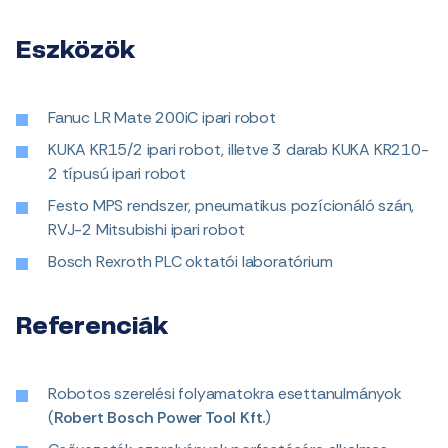
Eszközök
Fanuc LR Mate 200iC ipari robot
KUKA KR15/2 ipari robot, illetve 3 darab KUKA KR210-
2 típusú ipari robot
Festo MPS rendszer, pneumatikus pozícionáló szán,
RVJ-2 Mitsubishi ipari robot
Bosch Rexroth PLC oktatói laboratórium
Referenciák
Robotos szerelési folyamatokra esettanulmányok
(
Robert Bosch Power Tool Kft.
)