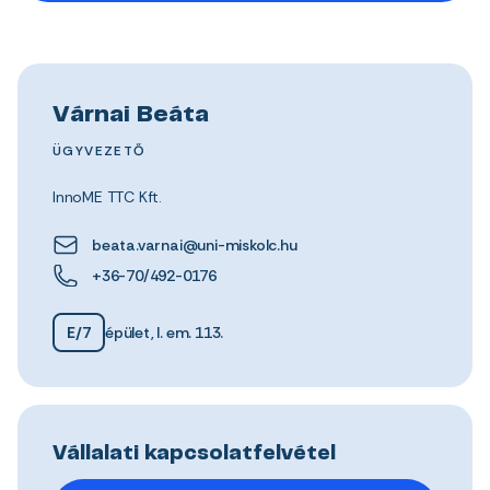
Várnai Beáta
ÜGYVEZETŐ
InnoME TTC Kft.
beata.varnai@uni-miskolc.hu
+36-70/492-0176
E/7
épület, I. em. 113.
Vállalati kapcsolatfelvétel