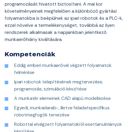
programozását hivatott biztosítani. A mai kor
követelményeinek megfelelően a különböző gyártási
folyamatokba is beépülnek az ipari robotok és a PLC-k,
ezzel növelve a termelékenységet, továbbá az ilyen
rendszerek alkalmasak a napjainkban jelentkező
munkaerőhiány kiváltására.
Kompetenciák
Eddig emberi munkaerővel végzett folyamatok
felmérése
Ipari robotok telepítésének megtervezése,
programozás, szimuláció készítése
A munkatér elemeinek CAD alapú modellezése
Egyedi, munkadarab-, illetve feladatspecifikus
robotmegfogók tervezése
Robottal elvégzett folyamatokról esettanulmányok
készítése