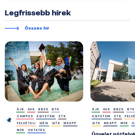
Legfrissebb hírek
Összes hír
ÁJK
AVK
BBZK
BTK
ÁJK
AVK
BBZK
BTK
CAMPUS
EGYETEM
ETK
EGYETEM
ETK
FELV
FELVÉTELI
GÉIK
GTK
MEAPP
GTK
MEAPP
MFK
O
MFK
OKTATÁS
Ügyelet pótfelvé