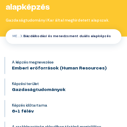
alapképzés
Gazdaságtudományi Kar által meghirdetett alapszak.
ME
Gazdálkodási és menedzsment duális alapképzés
A képzés megnevezése
Emberi erőforrások (Human Resources)
Képzési terület
Gazdaságtudományok
Képzés időtartama
6+1 félév
A szakképzettség oklevélben történő megjelölése