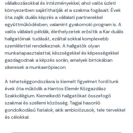
vállalkozásokkal és intézményekkel, ahol valós üzleti
környezetben sajátíthatják el a szakma fogásait. Évek
óta zajlik duális képzés a vállalati partnerekkel
együttműködésben, valamint gyakornoki program is. A
valós vállalati példák, élethelyzetek erősítik a Kar duális
hallgatóinak tudását, ezáltal sokkal komplexebb
szemlélettel rendelkeznek. A hallgatók olyan
munkatapasztalattal, készségekkel és képességekkel
gazdagodnak a képzés során, amelyek birtokában
sikeresek a munkaerőpiacon.
A tehetséggondozásra is kiemelt figyelmet fordítunk
évek óta működik a Hantos Elemér Közgazdász
Szakkollégium. Kiemelkedő hallgatókat összefogó
szakmai és szellemi közösség. Tagjai hasonló
gondolkodású fiatalok, akik ambiciózusok, tele tervekkel
és célokkal.