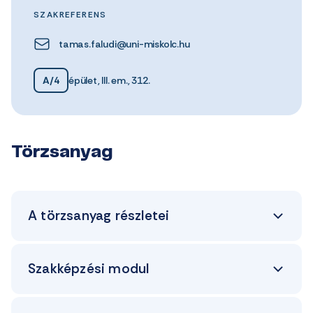
SZAKREFERENS
tamas.faludi@uni-miskolc.hu
A/4
épület, III. em., 312.
Törzsanyag
A törzsanyag részletei
Szakképzési modul