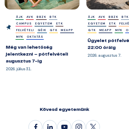
ÁJK
AVK
BBZK
BTK
ÁJK
AVK
BBZK
BTK
CAMPUS
EGYETEM
ETK
EGYETEM
ETK
FELV
FELVÉTELI
GÉIK
GTK
MEAPP
GTK
MEAPP
MFK
O
MFK
OKTATÁS
Ügyelet pótfelvé
Még van lehetőség
22:00 óráig
jelentkezni – pótfelvételi
2026. augusztus 7.
augusztus 7-ig
2026. július 31.
Kövesd egyetemünk