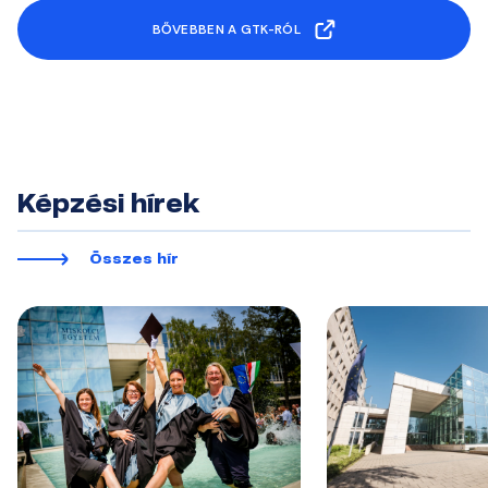
BŐVEBBEN A GTK-RÓL
Képzési hírek
Összes hír