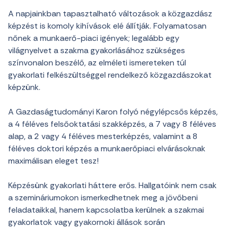
A napjainkban tapasztalható változások a közgazdász
képzést is komoly kihívások elé állítják. Folyamatosan
nőnek a munkaerő-piaci igények; legalább egy
világnyelvet a szakma gyakorlásához szükséges
színvonalon beszélő, az elméleti ismereteken túl
gyakorlati felkészültséggel rendelkező közgazdászokat
képzünk.
A Gazdaságtudományi Karon folyó négylépcsős képzés,
a 4 féléves felsőoktatási szakképzés, a 7 vagy 8 féléves
alap, a 2 vagy 4 féléves mesterképzés, valamint a 8
féléves doktori képzés a munkaerőpiaci elvárásoknak
maximálisan eleget tesz!
Képzésünk gyakorlati háttere erős. Hallgatóink nem csak
a szemináriumokon ismerkedhetnek meg a jövőbeni
feladataikkal, hanem kapcsolatba kerülnek a szakmai
gyakorlatok vagy gyakornoki állások során