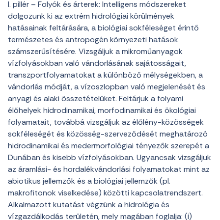
I. pillér – Folyók és árterek: Intelligens módszereket
dolgozunk ki az extrém hidrológiai körülmények
hatásainak feltárására, a biológiai sokféleséget érintő
természetes és antropogén környezeti hatások
számszerűsítésére. Vizsgáljuk a mikroműanyagok
vízfolyásokban való vándorlásának sajátosságait,
transzportfolyamatokat a különböző mélységekben, a
vándorlás módját, a vízoszlopban való megjelenését és
anyagi és alaki összetételüket. Feltárjuk a folyami
élőhelyek hidrodinamikai, morfodinamikai és ökológiai
folyamatait, továbbá vizsgáljuk az élőlény-közösségek
sokféleségét és közösség-szerveződését meghatározó
hidrodinamikai és medermorfológiai tényezők szerepét a
Dunában és kisebb vízfolyásokban. Ugyancsak vizsgáljuk
az áramlási- és hordalékvándorlási folyamatokat mint az
abiotikus jellemzők és a biológiai jellemzők (pl.
makrofitonok viselkedése) közötti kapcsolatrendszert.
Alkalmazott kutatást végzünk a hidrológia és
vízgazdálkodás területén, mely magában foglalja: (i)