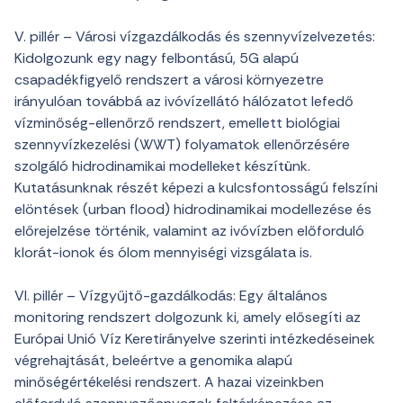
V. pillér – Városi vízgazdálkodás és szennyvízelvezetés:
Kidolgozunk egy nagy felbontású, 5G alapú
csapadékfigyelő rendszert a városi környezetre
irányulóan továbbá az ivóvízellátó hálózatot lefedő
vízminőség-ellenőrző rendszert, emellett biológiai
szennyvízkezelési (WWT) folyamatok ellenőrzésére
szolgáló hidrodinamikai modelleket készítünk.
Kutatásunknak részét képezi a kulcsfontosságú felszíni
elöntések (urban flood) hidrodinamikai modellezése és
előrejelzése történik, valamint az ivóvízben előforduló
klorát-ionok és ólom mennyiségi vizsgálata is.
VI. pillér – Vízgyűjtő-gazdálkodás: Egy általános
monitoring rendszert dolgozunk ki, amely elősegíti az
Európai Unió Víz Keretirányelve szerinti intézkedéseinek
végrehajtását, beleértve a genomika alapú
minőségértékelési rendszert. A hazai vizeinkben