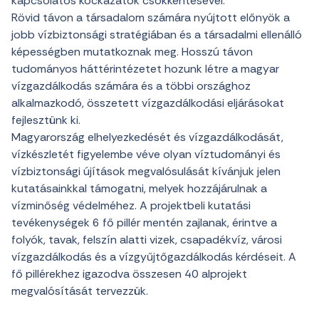
kapcsolatos kockázatok csökkentésével.
Rövid távon a társadalom számára nyújtott előnyök a
jobb vízbiztonsági stratégiában és a társadalmi ellenálló
képességben mutatkoznak meg. Hosszú távon
tudományos háttérintézetet hozunk létre a magyar
vízgazdálkodás számára és a többi országhoz
alkalmazkodó, összetett vízgazdálkodási eljárásokat
fejlesztünk ki.
Magyarország elhelyezkedését és vízgazdálkodását,
vízkészletét figyelembe véve olyan víztudományi és
vízbiztonsági újítások megvalósulását kívánjuk jelen
kutatásainkkal támogatni, melyek hozzájárulnak a
vízminőség védelméhez. A projektbeli kutatási
tevékenységek 6 fő pillér mentén zajlanak, érintve a
folyók, tavak, felszín alatti vizek, csapadékvíz, városi
vízgazdálkodás és a vízgyűjtőgazdálkodás kérdéseit. A
fő pillérekhez igazodva összesen 40 alprojekt
megvalósítását tervezzük.