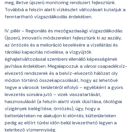
meg, illetve újszerű monitoring rendszert fejlesztünk.
Továbbá a felszín alatti vízkészlet változásait kutatjuk a
fenntartható vízgazdálkodás érdekében.
IV. pillér – Regionális és mezőgazdasági vízgazdálkodás:
Újszerű, innovatív módszereket fejlesztünk ki az aszály,
az öntözés és a melioráció kezelésére a vízellátási és
tárolási kapacitás növelése, a vízgyűjtők
éghajlatváltozással szembeni ellenálló képességének
javítása érdekében. Megalapozzuk a városi csapadékvíz-
elvezető rendszerek és a belvíz-elvezető hálózat oly
módon történő összekapcsolását, hogy az lehetővé
tegye a városok területéről elfolyó – egyébként a gyors
levezetés sorsára jutó – vizek visszatartását,
hasznosulását (a felszín alatti vizek dúsítása, ökológiai
vízigények kielégítése, öntözés), úgy, hogy a
belterületeken ne alakuljon ki elöntés, külterületeken
pedig az előírt tűrési időn belül levezethető legyen a
keletkező vízmennyiség.