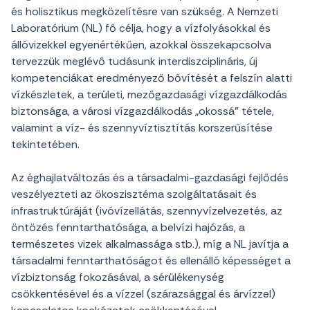
és holisztikus megközelítésre van szükség. A Nemzeti
Laboratórium (NL) fő célja, hogy a vízfolyásokkal és
állóvizekkel egyenértékűen, azokkal összekapcsolva
tervezzük meglévő tudásunk interdiszciplináris, új
kompetenciákat eredményező bővítését a felszín alatti
vízkészletek, a területi, mezőgazdasági vízgazdálkodás
biztonsága, a városi vízgazdálkodás „okossá” tétele,
valamint a víz- és szennyvíztisztítás korszerűsítése
tekintetében.
Az éghajlatváltozás és a társadalmi-gazdasági fejlődés
veszélyezteti az ökoszisztéma szolgáltatásait és
infrastruktúráját (ivóvízellátás, szennyvízelvezetés, az
öntözés fenntarthatósága, a belvízi hajózás, a
természetes vizek alkalmassága stb.), míg a NL javítja a
társadalmi fenntarthatóságot és ellenálló képességet a
vízbiztonság fokozásával, a sérülékenység
csökkentésével és a vízzel (szárazsággal és árvízzel)