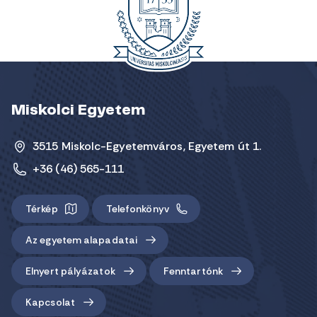
Miskolci Egyetem
3515 Miskolc-Egyetemváros, Egyetem út 1.
+36 (46) 565-111
Térkép
Telefonkönyv
Az egyetem alapadatai
Elnyert pályázatok
Fenntartónk
Kapcsolat