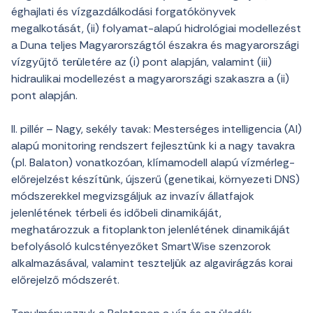
éghajlati és vízgazdálkodási forgatókönyvek
megalkotását, (ii) folyamat-alapú hidrológiai modellezést
a Duna teljes Magyarországtól északra és magyarországi
vízgyűjtő területére az (i) pont alapján, valamint (iii)
hidraulikai modellezést a magyarországi szakaszra a (ii)
pont alapján.
II. pillér – Nagy, sekély tavak: Mesterséges intelligencia (AI)
alapú monitoring rendszert fejlesztünk ki a nagy tavakra
(pl. Balaton) vonatkozóan, klímamodell alapú vízmérleg-
előrejelzést készítünk, újszerű (genetikai, környezeti DNS)
módszerekkel megvizsgáljuk az invazív állatfajok
jelenlétének térbeli és időbeli dinamikáját,
meghatározzuk a fitoplankton jelenlétének dinamikáját
befolyásoló kulcstényezőket SmartWise szenzorok
alkalmazásával, valamint teszteljük az algavirágzás korai
előrejelző módszerét.