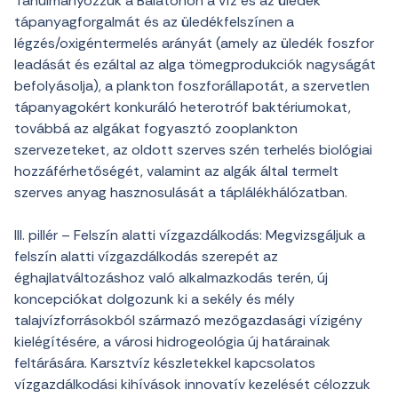
Tanulmányozzuk a Balatonon a víz és az üledék
tápanyagforgalmát és az üledékfelszínen a
légzés/oxigéntermelés arányát (amely az üledék foszfor
leadását és ezáltal az alga tömegprodukciók nagyságát
befolyásolja), a plankton foszforállapotát, a szervetlen
tápanyagokért konkuráló heterotróf baktériumokat,
továbbá az algákat fogyasztó zooplankton
szervezeteket, az oldott szerves szén terhelés biológiai
hozzáférhetőségét, valamint az algák által termelt
szerves anyag hasznosulását a táplálékhálózatban.
III. pillér – Felszín alatti vízgazdálkodás: Megvizsgáljuk a
felszín alatti vízgazdálkodás szerepét az
éghajlatváltozáshoz való alkalmazkodás terén, új
koncepciókat dolgozunk ki a sekély és mély
talajvízforrásokból származó mezőgazdasági vízigény
kielégítésére, a városi hidrogeológia új határainak
feltárására. Karsztvíz készletekkel kapcsolatos
vízgazdálkodási kihívások innovatív kezelését célozzuk