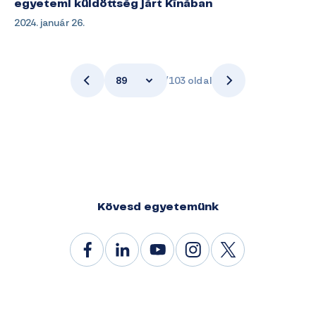
egyetemi küldöttség járt Kínában
2024. január 26.
89
/103 oldal
Kövesd egyetemünk